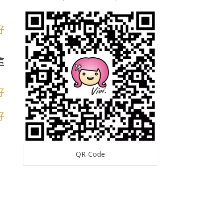
這
QR-Code