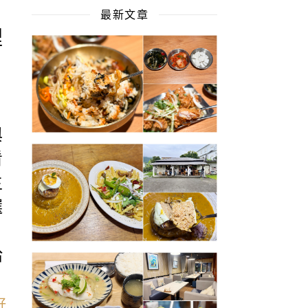
最新文章
裡
與
看
主
選
給