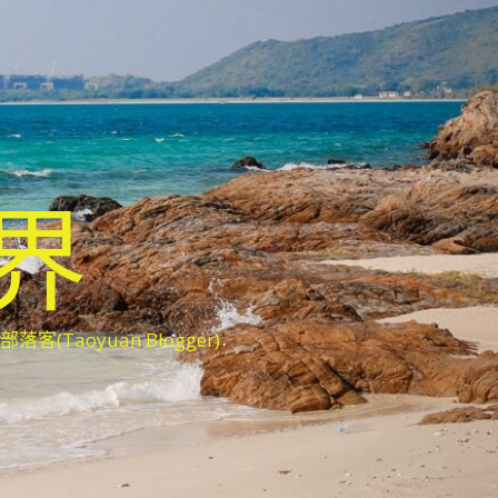
世界
oyuan Blogger)