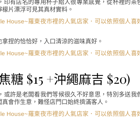
，印有店名的專用杯子給人很專業感覺，從杯裡的茶
檸檬片漂浮可見其真材實料。
也拿捏的恰恰好，入口清涼的滋味真好。
焦糖 $15 +沖繩麻吉 $20)
，或許是老闆看我們等候很久不好意思，特別多送我
闆真會作生意，難怪店門口始終擠滿客人。