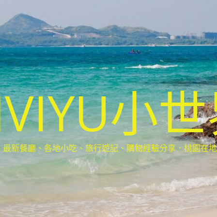
IVIYU小
新餐廳、各地小吃、旅行遊記、購物經驗分享．桃園在地部落客(Ta