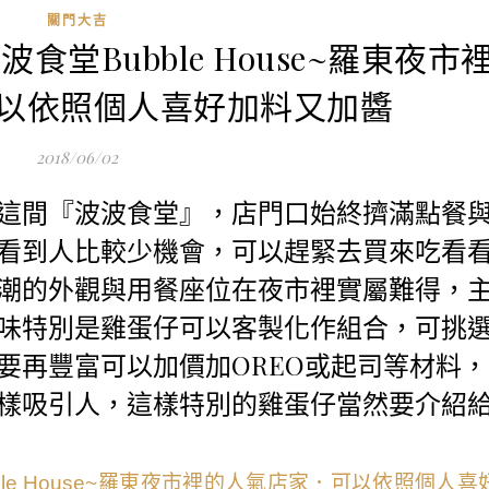
關門大吉
波食堂Bubble House~羅東夜市
以依照個人喜好加料又加醬
2018/06/02
這間『波波食堂』，店門口始終擠滿點餐
看到人比較少機會，可以趕緊去買來吃看
潮的外觀與用餐座位在夜市裡實屬難得，
味特別是雞蛋仔可以客製化作組合，可挑
要再豐富可以加價加OREO或起司等材料，
樣吸引人，這樣特別的雞蛋仔當然要介紹