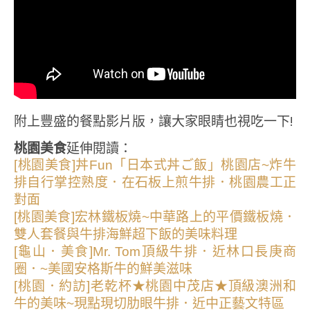
附上豐盛的餐點影片版，讓大家眼睛也視吃一下!
桃園美食
延伸閱讀：
[桃園美食]丼Fun「日本式丼ご飯」桃園店~炸牛
排自行掌控熟度．在石板上煎牛排．桃園農工正
對面
[桃園美食]宏林鐵板燒~中華路上的平價鐵板燒．
雙人套餐與牛排海鮮超下飯的美味料理
[龜山．美食]Mr. Tom頂級牛排．近林口長庚商
圈．~美國安格斯牛的鮮美滋味
[桃園．約訪]老乾杯★桃園中茂店★頂級澳洲和
牛的美味~現點現切肋眼牛排．近中正藝文特區