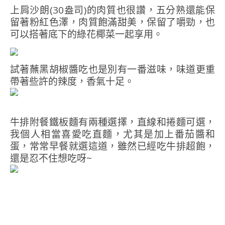
上肩沙朗(30盎司)的肉質也很讚，五分熟還能保
留著粉紅色澤，肉質飽滿甜美，保留了嚼勁，也
可以搭著底下的綠花椰菜一起享用。
試著蘸黑胡椒醬吃也是別有一番滋味，味道更重
帶著些許的辣度，香氣十足。
牛排附餐鐵板麵有兩種選擇，直線和捲麵可選，
我個人相當喜愛吃直麵，尤其是加上番茄醬和
蛋，常常早餐就選這道，雖然已經吃牛排超飽，
還是忍不住想吃呀~