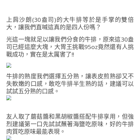
上肩沙朗(30盎司)的大牛排等於是手掌的雙倍
大，讓我們直喊這真的是四人份嗎？
光這一塊就足以讓我們分食的牛排，原來這30盎
司已經這麼大塊，大胃王挑戰95oz竟然還有人挑
戰成功，實在是太厲害了!!
牛排的熟度我們選擇五分熟，讓表皮煎熟卻又不
失軟嫩的口感，敢吃牛排半生熟的話，建議可以
試試五分熟的口感。
友人取了蘑菇醬和黑胡椒醬搭配牛排享用，但強
烈建議第一口先試試蘸著海鹽吃原味，好的牛排
肉質吃原味最能表現。