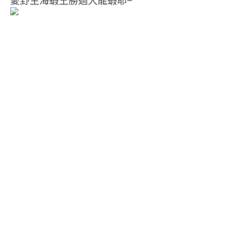
愛野生海蝦王勝過大龍蝦耶~