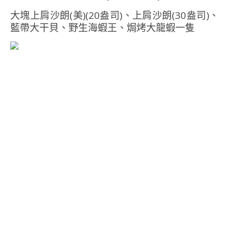
大塊上肩沙朗(美)(20盎司)、上肩沙朗(30盎司)、
藍帶大干貝、野生海蝦王、焗烤大龍蝦一隻