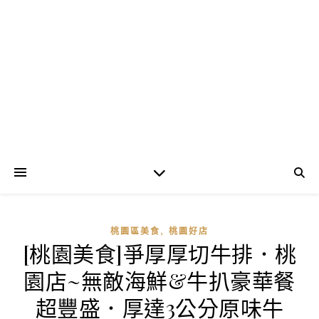
,
桃園區美食
桃園好店
[桃園美食]爭厚厚切牛排．桃
園店~無敵海鮮&牛扒豪華餐
超豐盛．厚達3公分原味牛