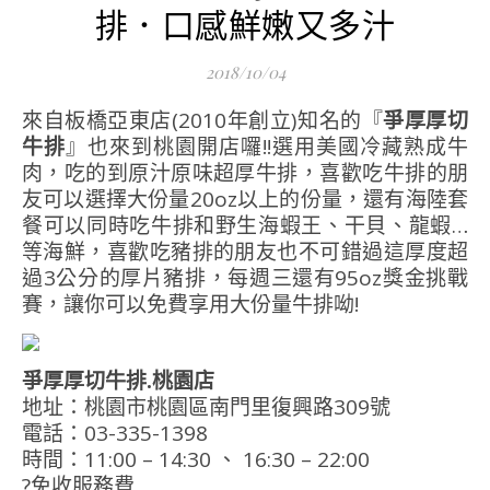
排．口感鮮嫩又多汁
2018/10/04
來自板橋亞東店(2010年創立)知名的『
爭厚厚切
牛排
』也來到桃園開店囉!!選用美國冷藏熟成牛
肉，吃的到原汁原味超厚牛排，喜歡吃牛排的朋
友可以選擇大份量20oz以上的份量，還有海陸套
餐可以同時吃牛排和野生海蝦王、干貝、龍蝦…
等海鮮，喜歡吃豬排的朋友也不可錯過這厚度超
過3公分的厚片豬排，每週三還有95oz獎金挑戰
賽，讓你可以免費享用大份量牛排呦!
爭厚厚切牛排.桃園店
地址：桃園市桃園區南門里復興路309號
電話：03-335-1398
時間：11:00 – 14:30 、 16:30 – 22:00
?免收服務費