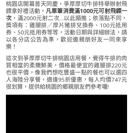
桃園店開幕普天同慶，爭厚厚切牛排特舉辦射飛
鏢拿好禮活動，
凡單筆消費滿1000元可射飛鏢一
次
，滿2000元射二次…以此類推；依落點不同，
獎項有：雞腿排╱厚片豬排兌換券、100元抵用
券、50元抵用券等等，活動日期與詳細辦法，請
以各分店公告為準，歡迎邀親朋好友一同來享
樂！
這次到爭厚厚切牛排桃園店用餐，覺得牛排的肉
質相當的柔嫩鮮美，價格最便宜的雞腿排220元
也很平價，像我們想吃豐盛一點的餐也可以選四
人海陸分享餐，適逢95折優惠，每人均價747元
很划算，提供給桃園的鄉親朋友們參考囉!