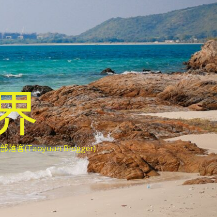
世界
oyuan Blogger)