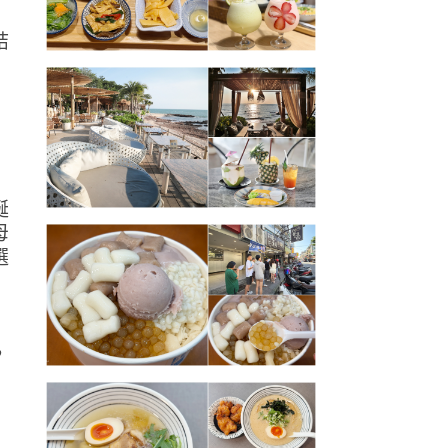
結
誕
母
選
，