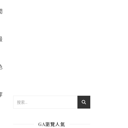
間
最
色
穿
GA瀏覽人氣