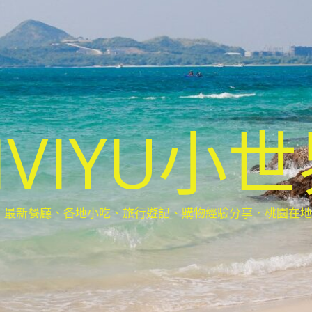
IVIYU小
新餐廳、各地小吃、旅行遊記、購物經驗分享．桃園在地部落客(Ta