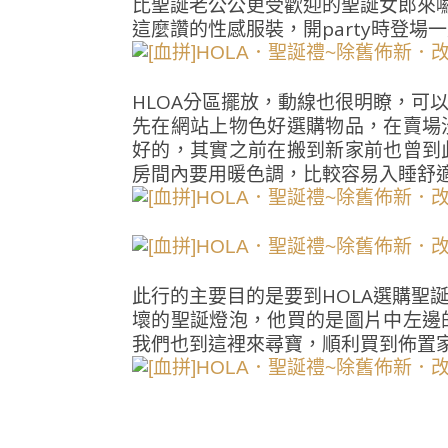
比聖誕老公公更受歡迎的聖誕女郎來囉
這麼讚的性感服裝，開party時登場
HLOA分區擺放，動線也很明瞭，可
先在網站上物色好選購物品，在賣場
好的，其實之前在搬到新家前也曾到
房間內要用暖色調，比較容易入睡舒適
此行的主要目的是要到HOLA選購聖
壞的聖誕燈泡，他買的是圖片中左邊
我們也到這裡來尋寶，順利買到佈置