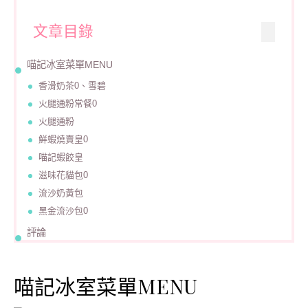
文章目錄
喵記冰室菜單MENU
香滑奶茶0、雪碧
火腿通粉常餐0
火腿通粉
鮮蝦燒賣皇0
喵記蝦餃皇
滋味花貓包0
流沙奶黃包
黑金流沙包0
評論
喵記冰室菜單MENU