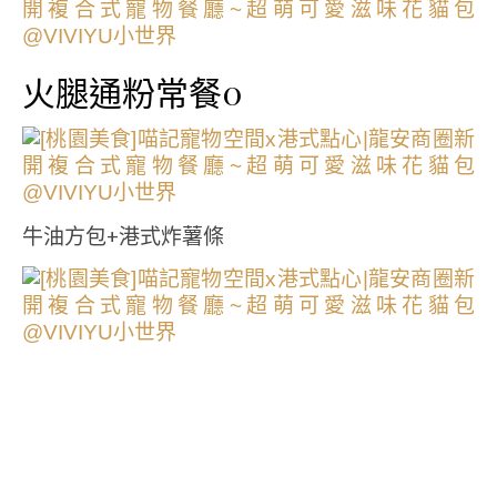
火腿通粉常餐0
牛油方包+港式炸薯條