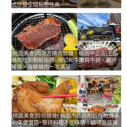
式沙發空間私密性高
[桃園美食]肉次方燒肉放題．桃園中正店|王品
燒肉吃到飽新指標~現切和牛嫩肩牛排、戰斧
豬排、海鮮燒肉一次滿足
[桃園美食]珍珍排骨| 桃園市政府附近在地傳承
40年便當店~堅持料理不加味精！銷魂豆豉辣