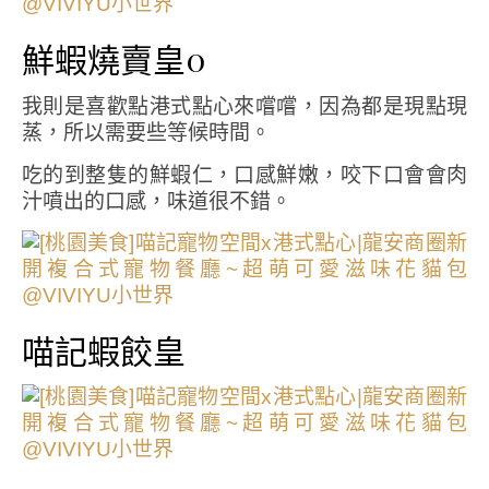
鮮蝦燒賣皇0
我則是喜歡點港式點心來嚐嚐，因為都是現點現
蒸，所以需要些等候時間。
吃的到整隻的鮮蝦仁，口感鮮嫩，咬下口會會肉
汁噴出的口感，味道很不錯。
喵記蝦餃皇