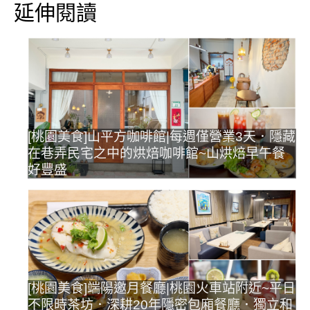
延伸閱讀
[桃園美食]山平方咖啡館|每週僅營業3天．隱藏
在巷弄民宅之中的烘焙咖啡館~山烘焙早午餐
好豐盛
[桃園美食]端陽邀月餐廳|桃園火車站附近~平日
不限時茶坊．深耕20年隱密包廂餐廳．獨立和