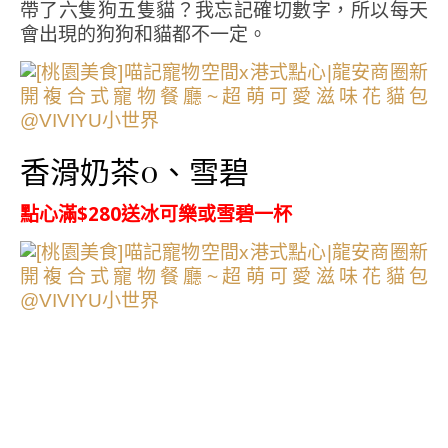
帶了六隻狗五隻貓？我忘記確切數字，所以每天
會出現的狗狗和貓都不一定。
香滑奶茶0、雪碧
點心滿$280送冰可樂或雪碧一杯