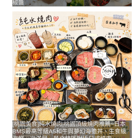
椒醬
[桃園美食]純水燒肉|桃園頂級燒肉推薦~日本
BMS最高等級A5和牛與夢幻海膽丼、生食級