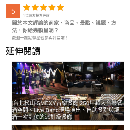
5
1位網友投票評論
關於本文評論的商家、商品、景點、議題、方
法，你給幾顆星呢？
歡迎一起點擊星號參與評論唷！
延伸閱讀
[台北松山]SMEXY音樂餐廳|250坪超大音樂餐
酒空間、Live Band現場演出、自助餐點與調
酒一次到位的派對級餐廳