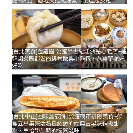
龍~酥脆千層泡芙搭配爆漿卡士達超療癒
[台北美食]金雞園|公館半世紀江浙點心老店~連
韓國女團都愛的排骨飯與小籠包．八寶芋泥好
好吃!
[台北中正]回味麵煎餅 |公館夜市排隊美食~榮
獲五星集樂活名攤認證的經典古早味銅板甜
點．重拾學生時的懷舊滋味