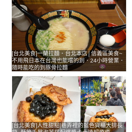
[台北美食]一蘭拉麵．台北本店│信義區美食~
不用飛日本在台灣也能嚐的到．24小時營業．
隨時能吃的到豚骨拉麵
[台北美食]人性甜點|巷弄裡的藍色貨櫃大排長