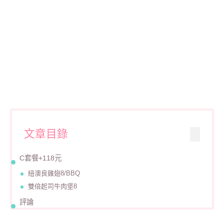
文章目錄
C套餐+118元
紐澳良雞翅8/BBQ
雙倍起司牛肉堡8
評論