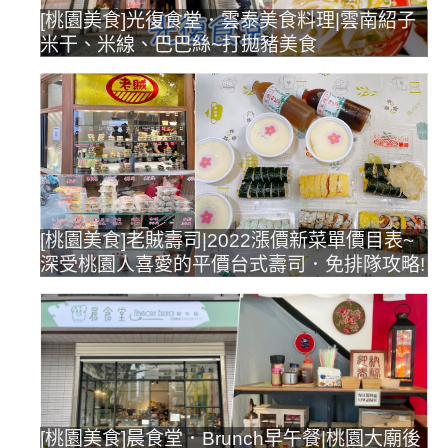
[桃園美食]光復食堂．雲泰美食料理|雲南紹子
米干、米線、巴巴絲~打拋豬美食
[桃園美食]老賊壽司|2022漲價新菜單價目表~
深受桃園人喜愛的平價台式壽司．免排隊攻略!
[桃園美食]晨食堂．Brunch早午餐|桃園大廟後