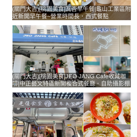
(關門大吉)[桃園美食]瓦否早午餐|龜山工業區附
近新開早午餐~營業時間長．西式餐點
(關門大吉)[桃園美食]JEO JANG Cafe收藏咖
啡|中正藝文特區新開複合式餐廳．自助攝影棚