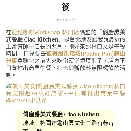
餐
2021/02/17
在
隔壁的『
俏廚房美
鹿點咖啡Workshop 林口店
式餐廳 Ciao Kitchen』
是台北朋友跟我說最近IG
上常有帥哥店長的照片，剛好來到林口又是午餐
時間，打算要去
彼得潘烘焙坊(Peater Pan)龜山
買麵包之前先來吃份漢堡填填肚子，店內平
分店
日有推出商業午餐，打卡即贈飲料無限暢飲的活
動。
俏廚房美式餐廳 Ciao Kitchen
地址：桃園市龜山區文化二路34巷14