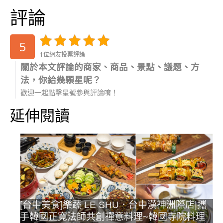
評論
5
1位網友投票評論
關於本文評論的商家、商品、景點、議題、方
法，你給幾顆星呢？
歡迎一起點擊星號參與評論唷！
延伸閱讀
[台中美食]樂蔬 LE SHU．台中漢神洲際店|攜
手韓國正寬法師共創禪意料理~韓國寺院料理