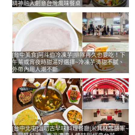
精神融入創意台灣風味餐桌
[台中美食]阿斗伯冷凍芋|排隊再久也要吃！下
午茶或宵夜時甜湯好選擇~冷凍芋清甜不膩、
外帶內用人潮不斷
[台中北屯]溫叨古早味料理餐廳|米其林常勝軍~