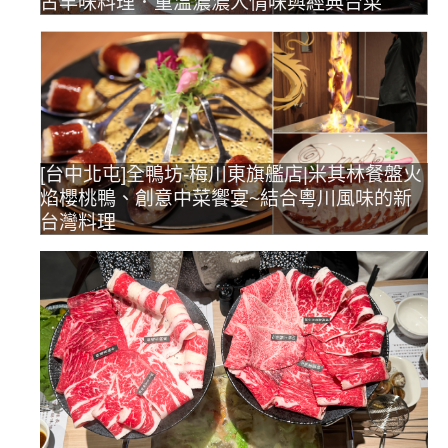
古早味料理．重溫濃濃人情味與經典台菜
[台中北屯]全鴨坊-梅川東旗艦店|米其林餐盤火
焰櫻桃鴨、創意中菜饗宴~結合粵川風味的新
台灣料理