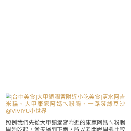
照例我們先從大甲鎮瀾宮附近的康家阿媽ㄟ粉腸
開始吃起，當天遇到下雨，所以老闆說開攤比較