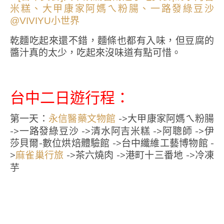
乾麵吃起來還不錯，麵條也都有入味，但豆腐的
醬汁真的太少，吃起來沒味道有點可惜。
台中二日遊行程：
第一天：
->大甲康家阿媽ㄟ粉腸
永信醫藥文物館
->一路發綠豆沙 ->清水阿吉米糕 ->阿聰師 ->伊
莎貝爾-數位烘焙體驗館 ->台中纖維工藝博物館 -
>
->茶六燒肉 ->港町十三番地 ->冷凍
麻雀巢行旅
芋