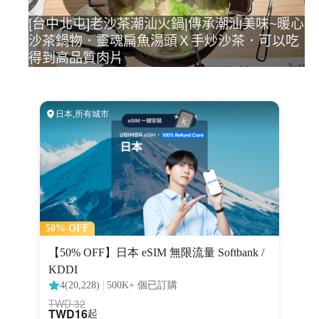
[台中北屯]老沙茶潮汕火鍋|傳承潮汕美味~暖心
沙茶鍋物．靈魂扁魚湯頭Ｘ手炒沙茶．可以吃
得到高品質肉片