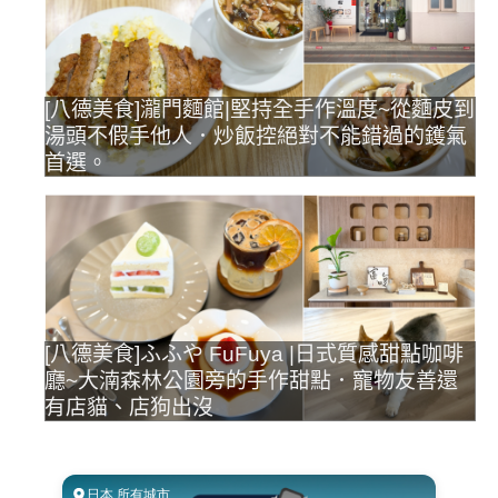
[八德美食]瀧門麵館|堅持全手作溫度~從麵皮到
湯頭不假手他人．炒飯控絕對不能錯過的鑊氣
首選。
[八德美食]ふふや FuFuya |日式質感甜點咖啡
廳~大湳森林公園旁的手作甜點．寵物友善還
有店貓、店狗出沒