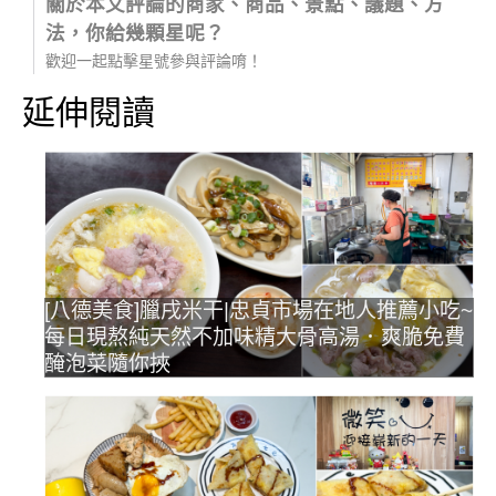
關於本文評論的商家、商品、景點、議題、方
法，你給幾顆星呢？
歡迎一起點擊星號參與評論唷！
延伸閱讀
[八德美食]臘戌米干|忠貞市場在地人推薦小吃~
每日現熬純天然不加味精大骨高湯．爽脆免費
醃泡菜隨你挾