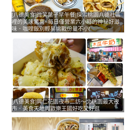
[八德美食]微笑葉子早午餐|探索桃園八德社區
裡的美味驚喜~每日僅營業六小時的神祕好滋
味．咖哩飯別輕易挑戰份量不小!
[八德美食]興仁花園夜市二訪～北桃園最大夜
市．美食天地與歡樂王國好吃又好逛