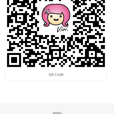
QR-Code
viviyu