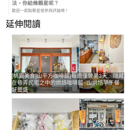
法，你給幾顆星呢？
歡迎一起點擊星號參與評論唷！
延伸閱讀
[桃園美食]山平方咖啡館|每週僅營業3天．隱藏
在巷弄民宅之中的烘焙咖啡館~山烘焙早午餐
好豐盛