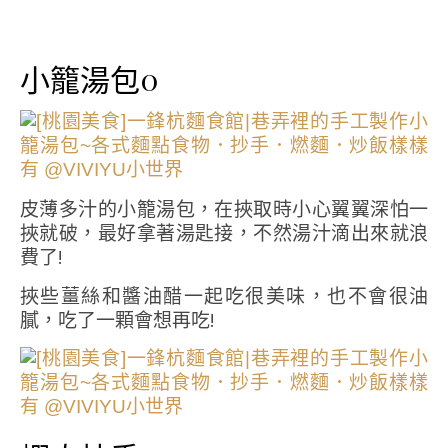
小籠湯包0
皮薄多汁的小籠湯包，在挾取時小心翼翼深怕一
挾就破，最好拿著湯匙接，不然湯汁滴出來就浪
費了!
挾些薑絲和醬油醋一起吃很美味，也不會很油
膩，吃了一顆會想再吃!