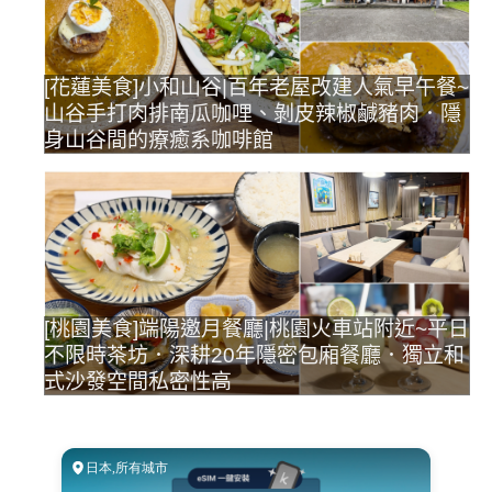
[花蓮美食]小和山谷|百年老屋改建人氣早午餐~
山谷手打肉排南瓜咖哩、剝皮辣椒鹹豬肉．隱
身山谷間的療癒系咖啡館
[桃園美食]端陽邀月餐廳|桃園火車站附近~平日
不限時茶坊．深耕20年隱密包廂餐廳．獨立和
式沙發空間私密性高