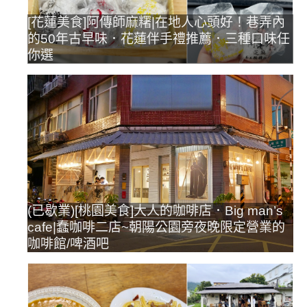
[花蓮美食]阿傳師麻糬|在地人心頭好！巷弄內
的50年古早味．花蓮伴手禮推薦．三種口味任
你選
(已歇業)[桃園美食]大人的咖啡店．Big man’s
cafe|蠢咖啡二店~朝陽公園旁夜晚限定營業的
咖啡館/啤酒吧