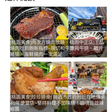
[桃園美食]肉次方燒肉放題．桃園中正店|王品
燒肉吃到飽新指標~現切和牛嫩肩牛排、戰斧
豬排、海鮮燒肉一次滿足
[桃園美食]珍珍排骨| 桃園市政府附近在地傳承
40年便當店~堅持料理不加味精！銷魂豆豉辣
椒醬