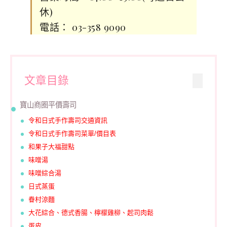
休)
電話： 03-358 9090
文章目錄
寶山商圈平價壽司
令和日式手作壽司交通資訊
令和日式手作壽司菜單/價目表
和果子大福甜點
味噌湯
味噌綜合湯
日式蒸蛋
眷村涼麵
大花綜合、德式香腸、
檸檬雞柳、起司肉鬆
蛋皮