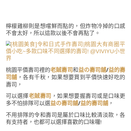
檸檬雞柳則是想嚐鮮而點的，但炸物冷掉的口感
不會太好，所以這款以後不會再點了。
桃園平價壽司裡的
和
/
老賊壽司
益の壽司舖
益的壽
，各有千秋，如果想要買到平價快速好吃的
司舖
壽司，
可以選擇
，如果想要握壽司或是口味更
老賊壽司
多不怕排隊可以選
/
，
益の壽司舖
益的壽司舖
不用排隊的令和壽司是屬於口味比較清淡款，各
有支持者，也都可以選擇喜歡的口味囉!