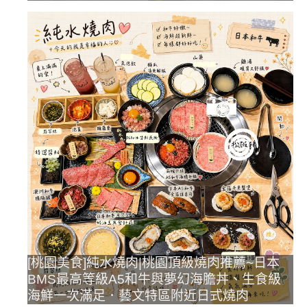
[桃園美食]純水燒肉|桃園頂級燒肉推薦~日本
BMS最高等級A5和牛與夢幻海膽丼、生食級
海鮮一次滿足．藝文特區附近日式燒肉