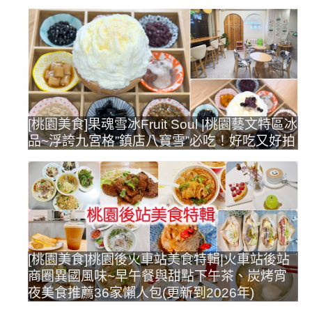
[桃園美食]果魂雪冰Fruit Soul |桃園藝文特區冰
品~浮誇九宮格”鎮店八寶雪”必吃！好吃又好拍
[桃園美食]桃園後火車站美食特輯|火車站後站
商圈異國風味~早午餐與甜點下午茶、炭烤宵
夜美食推薦36家懶人包(更新到2026年)