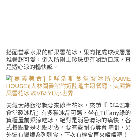
搭配當季水果的鮮果雪花冰，果肉挖成球狀層層
堆疊超可愛，倒入所附上珍珠更有嚼勁口感，真
是透心涼的暢快感。
天氣太熱飯後就要來碗雪花冰，來趟『卡咩浩斯
食堂製冰所』有多種冰品可選，坐在Tiffany綠的
貨櫃屋前乘涼吃冰，絕對是消暑清涼的痛快，各
式餐點都是現點現做，要有些耐心等會時間，另
外還有鍋燒系列麵食，下次有機會再來嚐嚐吧！