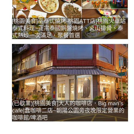
[桃園美食]巫泰式燒烤-桃園ATT店|桃園火車站
泰式料理~正宗泰國銅盤燒烤、火山排骨、泰
式熱炒一次滿足．聚餐首選
(已歇業)[桃園美食]大人的咖啡店．Big man’s
cafe|蠢咖啡二店~朝陽公園旁夜晚限定營業的
咖啡館/啤酒吧