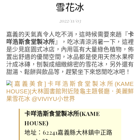
雪花冰
2022/11/03
嘉義的天氣真令人吃不消，這時候需要來趟『
卡
咩浩斯食堂製冰所
』，吃冰清涼消暑一下，這裡
是少見庭園式冰店，內用區有大量綠色植物，佈
置出舒適的優閒空間，冰品都是使用天然水果榨
汁成冰磚，刨製成細緻綿密的雪花冰，另外還有
甜湯、鬆餅與飲品等，趕緊坐下來悠閒吃冰吧！
卡咩浩斯食堂製冰所(KAME
HOUSE)
地址：62241嘉義縣大林鎮中正路