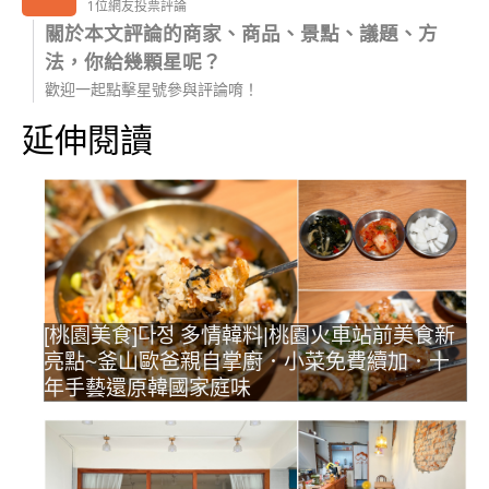
1位網友投票評論
關於本文評論的商家、商品、景點、議題、方
法，你給幾顆星呢？
歡迎一起點擊星號參與評論唷！
延伸閱讀
[桃園美食]다정 多情韓料|桃園火車站前美食新
亮點~釜山歐爸親自掌廚．小菜免費續加．十
年手藝還原韓國家庭味