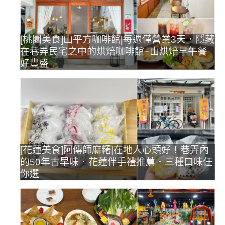
[桃園美食]山平方咖啡館|每週僅營業3天．隱藏
在巷弄民宅之中的烘焙咖啡館~山烘焙早午餐
好豐盛
[花蓮美食]阿傳師麻糬|在地人心頭好！巷弄內
的50年古早味．花蓮伴手禮推薦．三種口味任
你選