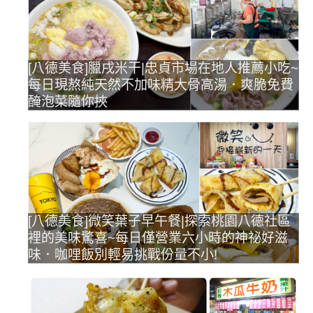
[八德美食]臘戌米干|忠貞市場在地人推薦小吃~
每日現熬純天然不加味精大骨高湯．爽脆免費
醃泡菜隨你挾
[八德美食]微笑葉子早午餐|探索桃園八德社區
裡的美味驚喜~每日僅營業六小時的神祕好滋
味．咖哩飯別輕易挑戰份量不小!