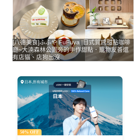
[八德美食]ふふや FuFuya |日式質感甜點咖啡
廳~大湳森林公園旁的手作甜點．寵物友善還
有店貓、店狗出沒