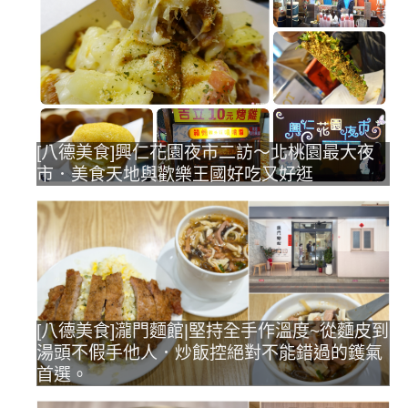
[八德美食]興仁花園夜市二訪～北桃園最大夜
市．美食天地與歡樂王國好吃又好逛
[八德美食]瀧門麵館|堅持全手作溫度~從麵皮到
湯頭不假手他人．炒飯控絕對不能錯過的鑊氣
首選。