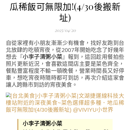
瓜稀飯可無限加!(4/30後搬新
址)
2025/04/20
自從家裡有小朋友漸漸少有機會，找好友跑到台
北放肆的吃頓宵夜，從2007年開始吃念了好幾年
想去『
小李子清粥小菜
』報到，這回趁用餐拍些
照片更新近況，會喜歡這間店主要是菜色齊全，
餐點豐富程度不輸一頓晚餐，營業時間長又好停
車，想吃宵夜時隨時都可到訪，再次介紹這家會
讓人跨縣市到訪的宵夜美食。
小李子清粥小菜