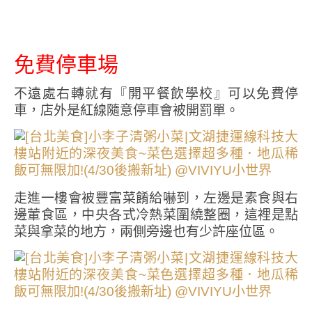
免費停車場
不遠處右轉就有『開平餐飲學校』可以免費停
車，店外是紅線隨意停車會被開罰單。
走進一樓會被豐富菜餚給嚇到，左邊是素食與右
邊葷食區，中央各式冷熱菜圍繞整圈，這裡是點
菜與拿菜的地方，兩側旁邊也有少許座位區。