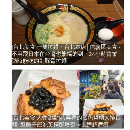
[台北美食]一蘭拉麵．台北本店│信義區美食~
不用飛日本在台灣也能嚐的到．24小時營業．
隨時能吃的到豚骨拉麵
[台北美食]人性甜點|巷弄裡的藍色貨櫃大排長
龍~酥脆千層泡芙搭配爆漿卡士達超療癒