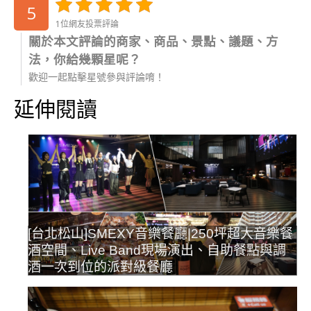
5
1位網友投票評論
關於本文評論的商家、商品、景點、議題、方
法，你給幾顆星呢？
歡迎一起點擊星號參與評論唷！
延伸閱讀
[台北松山]SMEXY音樂餐廳|250坪超大音樂餐
酒空間、Live Band現場演出、自助餐點與調
酒一次到位的派對級餐廳