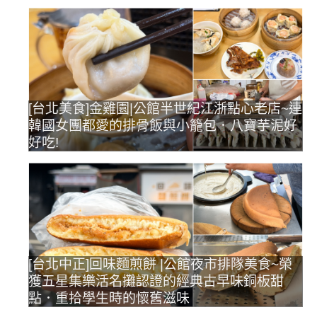
[台北美食]金雞園|公館半世紀江浙點心老店~連
韓國女團都愛的排骨飯與小籠包．八寶芋泥好
好吃!
[台北中正]回味麵煎餅 |公館夜市排隊美食~榮
獲五星集樂活名攤認證的經典古早味銅板甜
點．重拾學生時的懷舊滋味