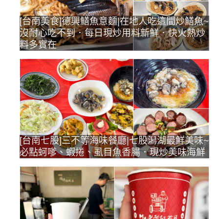
[台南美食]德興鱔魚意麵|在地人吃這間炒鱔魚~
沒耐心吃不到．每日現炒用料新鮮．快火熱炒
料多實在
[台南七股]三不等海味餐廳|七股潟湖最鮮美味~
必點蚵嗲、蝦捲、虱目魚香腸．現炒美味海鮮