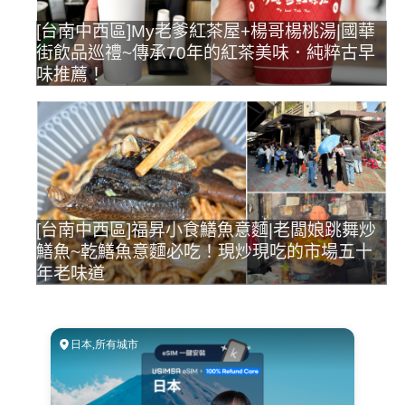
[台南中西區]My老爹紅茶屋+楊哥楊桃湯|國華
街飲品巡禮~傳承70年的紅茶美味．純粹古早
味推薦！
[台南中西區]福昇小食鱔魚意麵|老闆娘跳舞炒
鱔魚~乾鱔魚意麵必吃！現炒現吃的市場五十
年老味道