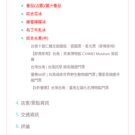
番茄(沾醬)/薑汁番茄
綜合豆冰
蜂蜜檸檬冰
布丁牛乳冰
綜合水果(中)
台南十鼓仁糖文創園區｜遊園票・星光票（即買即用）
【即買即用】台南｜奇美博物館 CHIMEI Museum 常設
展
台灣台南 | 台南四草 綠色隧道門票
優惠68折 | 台南頑皮世界野生動物園門票 | 獨家長頸鹿手
繪門票
【9折優惠】台灣台南｜臺南左鎮化石博物館門票
店家/景點資訊
交通資訊
評論