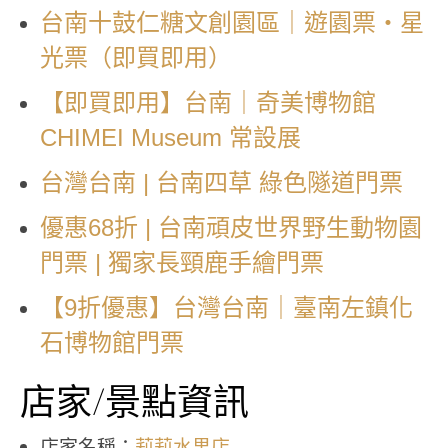
台南十鼓仁糖文創園區｜遊園票・星
光票（即買即用）
【即買即用】台南｜奇美博物館
CHIMEI Museum 常設展
台灣台南 | 台南四草 綠色隧道門票
優惠68折 | 台南頑皮世界野生動物園
門票 | 獨家長頸鹿手繪門票
【9折優惠】台灣台南｜臺南左鎮化
石博物館門票
店家/景點資訊
店家名稱：
莉莉水果店