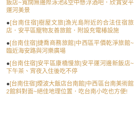
飯店~寬闊無邊際泳池&空中懸浮酒吧．欣賞安平
運河美景
●
[台南住宿]樹屋文旅|漁光島附近的合法住宿旅
店．安平區寵物友善旅館．附設充電椿設施
●
[台南住宿]捷喬商務旅館|中西區平價乾淨旅館~
臨近海安路與河樂廣場
●
[台南住宿]安平區康橋慢旅|安平運河邊新飯店~
下午茶、宵夜入住後吃不停
●
[台南住宿]煙波大飯店台南館|中西區台南美術館
2館斜對面~絕佳地理位置．吃台南小吃也方便!