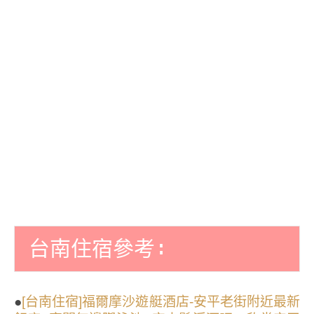
台南住宿參考∶
●
[台南住宿]福爾摩沙遊艇酒店-安平老街附近最新