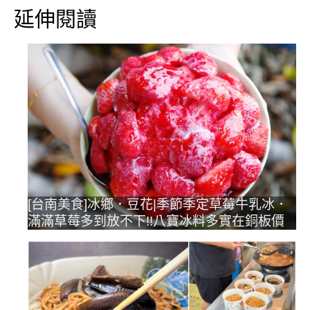
延伸閱讀
[台南美食]冰鄉．豆花|季節季定草莓牛乳冰．
滿滿草莓多到放不下!!八寶冰料多實在銅板價