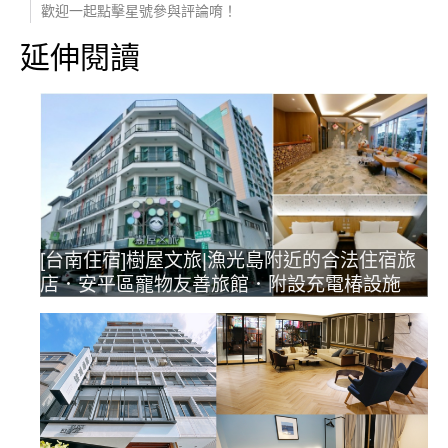
歡迎一起點擊星號參與評論唷！
延伸閱讀
[台南住宿]樹屋文旅|漁光島附近的合法住宿旅
店．安平區寵物友善旅館．附設充電椿設施