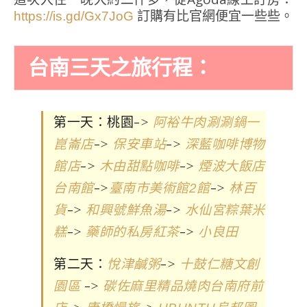
訂購有比官網便宜一些些。
https://is.gd/Gx7JoG
台南三天之旅行程：
第一天：桃園->
阿裕牛肉涮涮鍋一
->
->
崑崙店
保安車站
深藍咖啡博物
->
->
館店
木由甜點咖啡
煙波大飯店
->
->
台南館
臺南市美術館2館
林百
->
->
貨
和興號鮮魚湯
水仙宮粽葉米
->
->
糕
藥師的私房紅茶
小良田
第二天：
->
悅津鹹粥
十鼓仁糖文創
->
園區
碳佐麻里精品燒肉台南府前