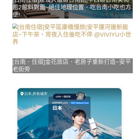
館2館斜對面~絕佳地理位置．吃台南小吃也方
便!
[台南．住宿]金花旅店．老房子重新打造~安平
老街旁