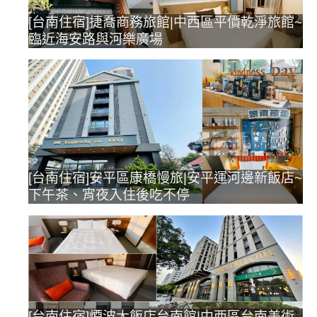
[台南住宿]捷喬商務旅館|中西區平價乾淨旅館~
臨近海安路與河樂廣場
[台南住宿]安平區康橋慢旅|安平運河邊新飯店~
下午茶、宵夜入住後吃不停
[台南住宿]煙波大飯店台南館|中西區台南美術