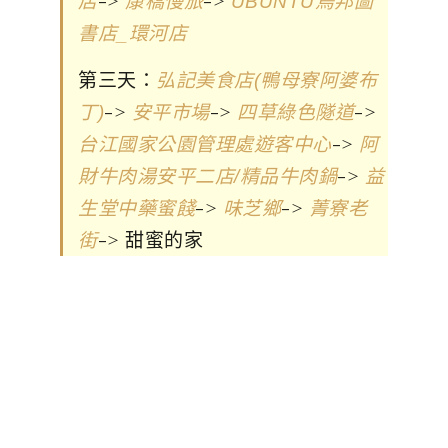
->
->
店
康橋慢旅
UBUNTU烏邦圖
書店_環河店
第三天：
弘記美食店(鴨母寮阿婆布
->
->
->
丁)
安平市場
四草綠色隧道
->
台江國家公園管理處遊客中心
阿
->
財牛肉湯安平二店/精品牛肉鍋
益
->
->
生堂中藥蜜餞
味芝鄉
菁寮老
-> 甜蜜的家
街