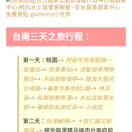
台南三天之旅行程：
第一天：桃園->
阿裕牛肉涮涮鍋一
->
->
崑崙店
保安車站
深藍咖啡博物
->
->
館店
木由甜點咖啡
煙波大飯店
->
->
台南館
臺南市美術館2館
林百
->
->
貨
和興號鮮魚湯
水仙宮粽葉米
->
->
糕
藥師的私房紅茶
小良田
第二天：
->
悅津鹹粥
十鼓仁糖文創
-> 碳佐麻里精品燒肉台南府前
園區