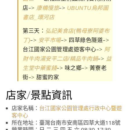
店->
->
康橋慢旅
UBUNTU烏邦圖
書店_環河店
第三天：
弘記美食店(鴨母寮阿婆布
->
-> 四草綠色隧道->
丁)
安平市場
台江國家公園管理處遊客中心->
阿
->
財牛肉湯安平二店/精品牛肉鍋
益
-> 味之鄉-> 菁寮老
生堂中藥蜜餞
街-> 甜蜜的家
店家/景點資訊
店家名稱：
台江國家公園管理處行政中心暨遊
客中心
所在地址：臺灣台南市安南區四草大道118號
營業時間：日 二 三 四 五 六 08:30-17:30