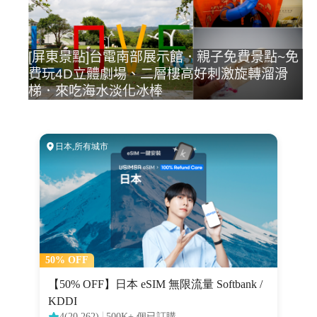
[屏東景點]台電南部展示館．親子免費景點~免
費玩4D立體劇場、二層樓高好刺激旋轉溜滑
梯．來吃海水淡化冰棒