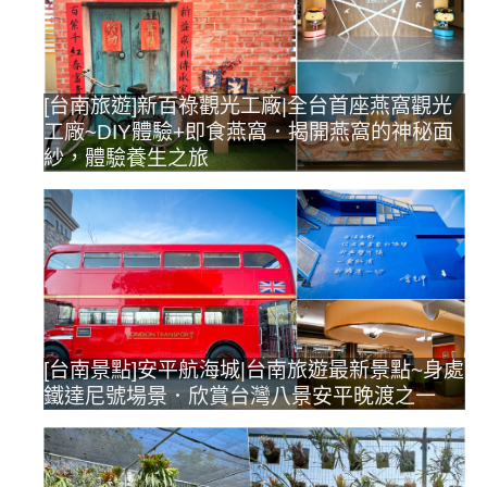
[台南旅遊]新百祿觀光工廠|全台首座燕窩觀光
工廠~DIY體驗+即食燕窩．揭開燕窩的神秘面
紗，體驗養生之旅
[台南景點]安平航海城|台南旅遊最新景點~身處
鐵達尼號場景．欣賞台灣八景安平晚渡之一