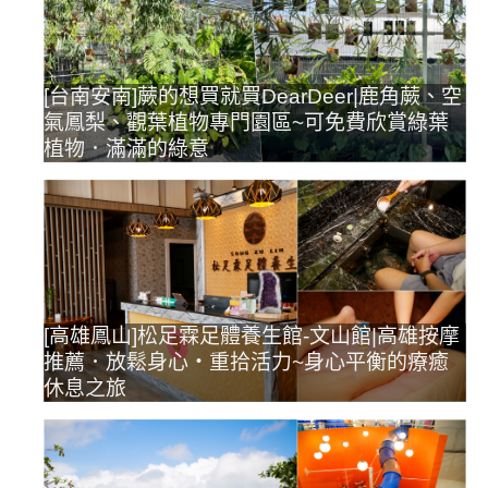
[台南安南]蕨的想買就買DearDeer|鹿角蕨、空
氣鳳梨、觀葉植物專門園區~可免費欣賞綠葉
植物．滿滿的綠意
[高雄鳳山]松足霖足體養生館-文山館|高雄按摩
推薦．放鬆身心‧重拾活力~身心平衡的療癒
休息之旅