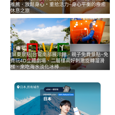
推薦．放鬆身心‧重拾活力~身心平衡的療癒
休息之旅
[屏東景點]台電南部展示館．親子免費景點~免
費玩4D立體劇場、二層樓高好刺激旋轉溜滑
梯．來吃海水淡化冰棒