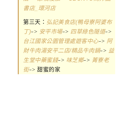
書店_環河店
第三天：
弘記美食店(鴨母寮阿婆布
->
->
->
丁)
安平市場
四草綠色隧道
->
台江國家公園管理處遊客中心
阿
->
財牛肉湯安平二店/精品牛肉鍋
益
->
->
生堂中藥蜜餞
味芝鄉
菁寮老
-> 甜蜜的家
街