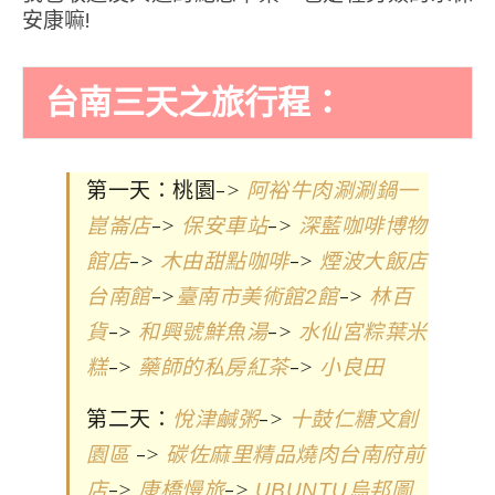
安康嘛!
台南三天之旅行程：
第一天：桃園->
阿裕牛肉涮涮鍋一
->
->
崑崙店
保安車站
深藍咖啡博物
->
->
館店
木由甜點咖啡
煙波大飯店
->
->
台南館
臺南市美術館2館
林百
->
->
貨
和興號鮮魚湯
水仙宮粽葉米
->
->
糕
藥師的私房紅茶
小良田
第二天：
->
悅津鹹粥
十鼓仁糖文創
->
園區
碳佐麻里精品燒肉台南府前
->
->
店
康橋慢旅
UBUNTU烏邦圖