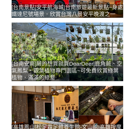
[台南景點]安平航海城|台南旅遊最新景點~身處
鐵達尼號場景．欣賞台灣八景安平晚渡之一
[台南安南]蕨的想買就買DearDeer|鹿角蕨、空
氣鳳梨、觀葉植物專門園區~可免費欣賞綠葉
植物．滿滿的綠意
[高雄鳳山]松足霖足體養生館-文山館|高雄按摩