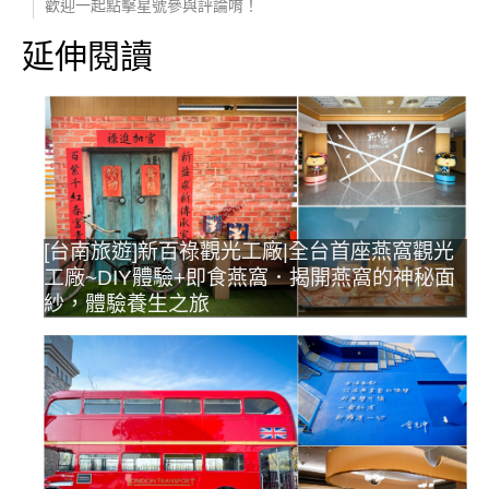
歡迎一起點擊星號參與評論唷！
延伸閱讀
[台南旅遊]新百祿觀光工廠|全台首座燕窩觀光
工廠~DIY體驗+即食燕窩．揭開燕窩的神秘面
紗，體驗養生之旅