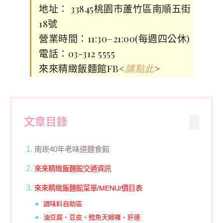
地址： 33845桃園市蘆竹區南順五街
18號
營業時間：11:30–21:00(每週四公休)
電話：03-312 5555
來來精緻飯麵館FB<
>
請點此
文章目錄
南崁40年老味道麵食館
來來精緻飯麵館交通資訊
來來精緻飯麵館菜單/MENU/價目表
調味料自助區
油豆腐、豆皮、鱈魚天婦羅、肝連