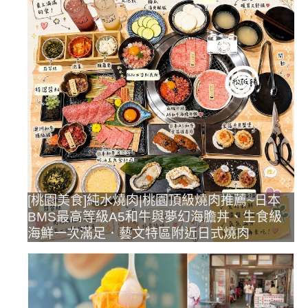
[桃園美食]純水燒肉|桃園頂級燒肉推薦~日本
BMS最高等級A5和牛與夢幻海膽丼、生食級
海鮮一次滿足．藝文特區附近日式燒肉