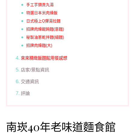
手工芋頭貢丸湯
特選日本米肉燥飯
日式極上Q彈湯拉麵
招牌肉燥餛飩麵(意麵)
秘製油蔥乾拌麵(細麵)
招牌肉燥麵(大)
來來精緻飯麵館用餐感想
店家/景點資訊
交通資訊
評論
南崁40年老味道麵食館