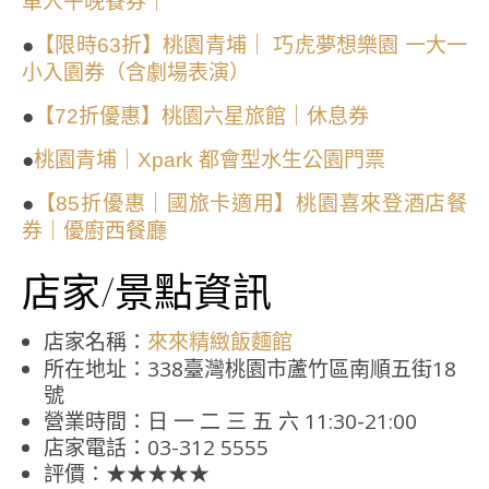
單人午晚餐券｜
●
【限時63折】桃園青埔｜ 巧虎夢想樂園 一大一
小入園券（含劇場表演）
●
【72折優惠】桃園六星旅館｜休息券
●
桃園青埔｜Xpark 都會型水生公園門票
●
【85折優惠｜國旅卡適用】桃園喜來登酒店餐
券｜優廚西餐廳
店家/景點資訊
店家名稱：
來來精緻飯麵館
所在地址：338臺灣桃園市蘆竹區南順五街18
號
營業時間：日 一 二 三 五 六 11:30-21:00
店家電話：03-312 5555
評價：★★★★★