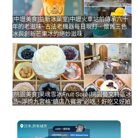
[中壢美食]益新冰菓室|中壢火車站前傳承六十
年的老滋味~古法老機器每日現打．懷舊三色
冰與創新芒果冰的絕妙滋味
[桃園美食]果魂雪冰Fruit Soul |桃園藝文特區冰
品~浮誇九宮格”鎮店八寶雪”必吃！好吃又好拍