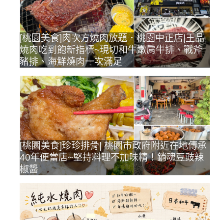
[桃園美食]肉次方燒肉放題．桃園中正店|王品
燒肉吃到飽新指標~現切和牛嫩肩牛排、戰斧
豬排、海鮮燒肉一次滿足
[桃園美食]珍珍排骨| 桃園市政府附近在地傳承
40年便當店~堅持料理不加味精！銷魂豆豉辣
椒醬