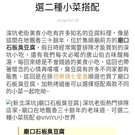
選二種小菜搭配
2024/02/18
深坑老街美食小吃有許多知名的豆腐料理，像是
這間在地飄香三十餘年，位於集順廟前方的
廟口
石板臭豆腐
，假日時經常需要排隊才能買到的深
坑小吃，還有我們每次必喝的唐山伯古味酸梅
湯，每回來總是不會錯過的美食小吃，這回也帶
著懷念的心情再嚐嚐，臭豆腐有許多不同家都有
販售，這回是在排
順道也買了廟口
芭樂嬌七里香
石板臭豆腐，加熱烤過後可以選擇搭配兩款不同
的小菜一起吃呦~
廟口石板臭豆腐