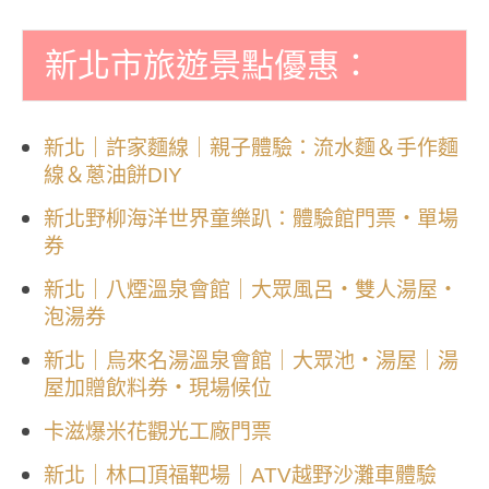
新北市旅遊景點優惠：
新北｜許家麵線｜親子體驗：流水麵＆手作麵
線＆蔥油餅DIY
新北野柳海洋世界童樂趴：體驗館門票・單場
券
新北｜八煙溫泉會館｜大眾風呂・雙人湯屋・
泡湯券
新北｜烏來名湯溫泉會館｜大眾池・湯屋｜湯
屋加贈飲料券・現場候位
卡滋爆米花觀光工廠門票
新北｜林口頂福靶場｜ATV越野沙灘車體驗