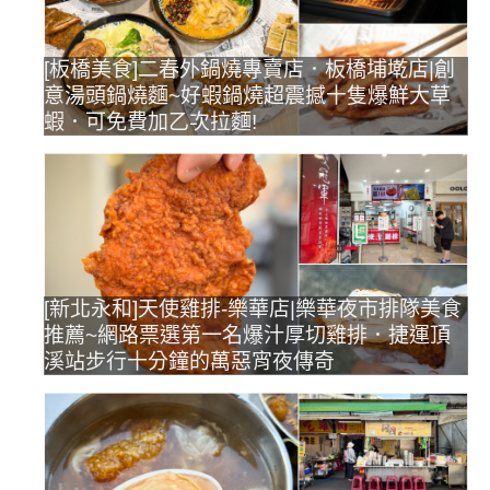
[板橋美食]二春外鍋燒專賣店．板橋埔墘店|創
意湯頭鍋燒麵~好蝦鍋燒超震撼十隻爆鮮大草
蝦．可免費加乙次拉麵!
[新北永和]天使雞排-樂華店|樂華夜市排隊美食
推薦~網路票選第一名爆汁厚切雞排．捷運頂
溪站步行十分鐘的萬惡宵夜傳奇