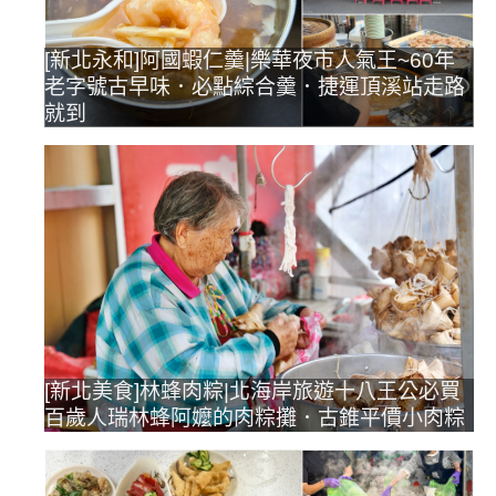
[新北永和]阿國蝦仁羹|樂華夜市人氣王~60年
老字號古早味．必點綜合羹．捷運頂溪站走路
就到
[新北美食]林蜂肉粽|北海岸旅遊十八王公必買
百歲人瑞林蜂阿嬤的肉粽攤．古錐平價小肉粽