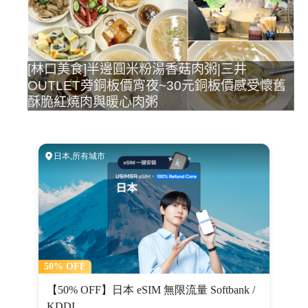
[林口美食]半邊圓米粉湯香菇肉粥|三井
OUTLET旁銅板價宵夜~30元銅板價感受懷舊
酥脆紅燒肉與暖心肉粥