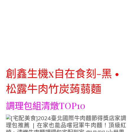
創鑫生機
x
自在食刻-黑
•
松露牛肉竹炭蒟蒻麵
調理包組清燉
TOP10