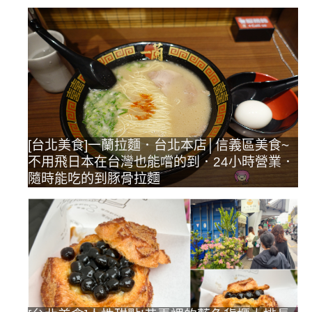
[台北美食]一蘭拉麵．台北本店│信義區美食~
不用飛日本在台灣也能嚐的到．24小時營業．
隨時能吃的到豚骨拉麵