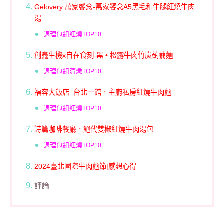
Gelovery
萬家饗念
黑毛和牛腿紅燒牛肉
萬家饗念-
A5
湯
調理包組紅燒
TOP10
創鑫生機
自在食刻-黑
松露牛肉竹炭蒟蒻麵
x
•
調理包組清燉
TOP10
福容大飯店
台北一館．主廚私房紅燒牛肉麵
–
調理包組紅燒
TOP10
詩篇咖啡餐廳．絕代雙椒紅燒牛肉湯包
調理包組紅燒
TOP10
2024臺北國際牛肉麵節|感想心得
評論