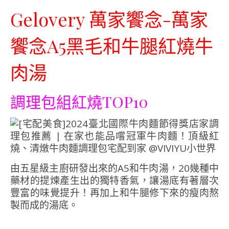
Gelovery
萬家饗念-
萬家
饗念
A5
黑毛和牛腿紅燒牛
肉湯
調理包組紅燒
TOP10
由五星級主廚研發出來的
A5
和牛肉湯，
20
幾種中
藥材的提煉產生出的獨特香氣，讓湯底有著層次
豐富的味覺提升！再加上和牛腿修下來的瘦肉熬
製而成的湯底。