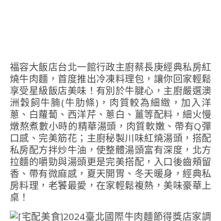
福容大飯店台北一館行政主廚蔡長庚經典私房紅
燒牛肉麵，首度推出冷凍料理包，讓你回家輕鬆
享受星級飯店美味！有別於牛腱心，主廚嚴選澳
洲穀飼牛腩(牛肋條)，肉質較為細緻，加入洋
蔥、白蘿蔔、西洋芹、蔥白、薑等配料，細火慢
燉熬煮數小時的精華湯頭，肉質軟嫩、帶有Q彈
口感、完美筋花；主廚秘製川味紅燒湯頭，搭配
私房配方拌炒牛油，使整體湯頭富有深度，北方
拉麵的嚼勁與湯頭更是完美搭配，入口後齒頰留
香、帶有微麻感，夏天開胃、冬天暖身，經典私
房料理，老饕最愛，在家輕鬆複熱，美味豪華上
桌！