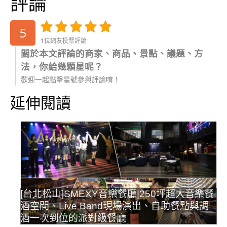
評論
5
1位網友投票評論
關於本文評論的商家、商品、景點、議題、方
法，你給幾顆星呢？
歡迎一起點擊星號參與評論唷！
延伸閱讀
[台北松山]SMEXY音樂餐廳|250坪超大音樂餐
酒空間、Live Band現場演出、自助餐點與調
酒一次到位的派對級餐廳