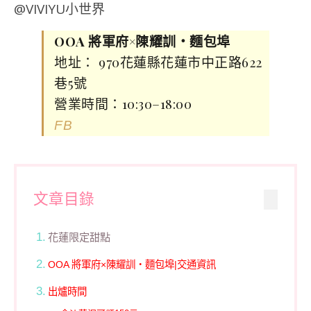
OOA 將軍府×陳耀訓・麵包埠
地址： 970花蓮縣花蓮市中正路622
巷5號
營業時間：10:30–18:00
FB
文章目錄
花蓮限定甜點
OOA 將軍府×陳耀訓・麵包埠|交通資訊
出爐時間