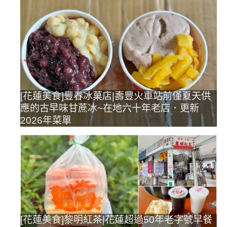
[花蓮美食]豐春冰菓店|壽豐火車站前僅夏天供
應的古早味甘蔗冰~在地六十年老店．更新
2026年菜單
[花蓮美食]黎明紅茶|花蓮超過50年老字號早餐