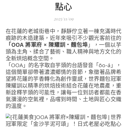
點心
2025/11/09
在花蓮的老城街巷中，靜靜佇立著一棟充滿時代
痕跡的木造建築，近年來吸引不少觀光客前往的
「OOA 將軍府 × 陳耀訓・麵包埠
」，一個以芋
頭為主角、揉合了藝術、職人精神與地方文化的
全新烘焙概念空間。
「OOA」的名字取自芋頭的台語發音「ōo-á」，
這個簡單卻帶著濃濃鄉情的音節，象徵著品牌希
望將花蓮的芋香轉化為創作靈感，世界麵包冠軍
陳耀訓以精準的烘焙技術結合花蓮在地農產，重
新詮釋芋頭的可能性，讓每一位到訪者都能在香
氣瀰漫的空氣裡，品嚐到時間、土地與匠心交織
的溫度。