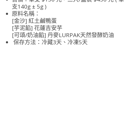
支140g ± 5g )
原料名稱：
[金沙] 紅土鹹鴨蛋
[芋泥餡] 花蓮吉安芋
[可頌/奶油餡] 丹麥LURPAK天然發酵奶油
保存方法：冷藏3天、冷凍5天