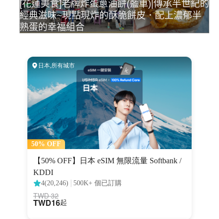
[花蓮美食]老牌炸蛋蔥油餅(藍車)|傳承半世紀的
經典滋味~現點現炸的酥脆餅皮．配上濃郁半
熟蛋的幸福組合