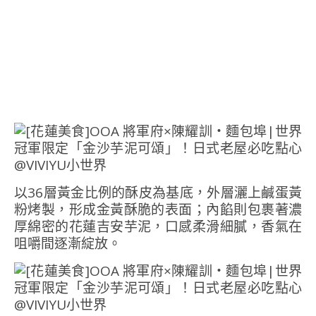
以36層黃金比例的酥皮為基底，外層灑上鹹蛋黃
粉烤製，形成金黃酥脆的表面；內餡則包裹著濃
厚綿密的花蓮吉安芋泥，口感柔滑細膩，香氣在
咀嚼間逐漸綻放。