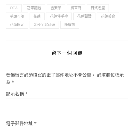
OOA
冠軍麵包
吉安芋
將軍府
日式老屋
芋頭可頌
花蓮
花蓮伴手禮
花蓮甜點
花蓮美食
花蓮限定
金沙芋泥可頌
陳耀訓
留下一個回覆
發佈留言必須填寫的電子郵件地址不會公開。
必填欄位標示
為
*
顯示名稱
*
電子郵件地址
*