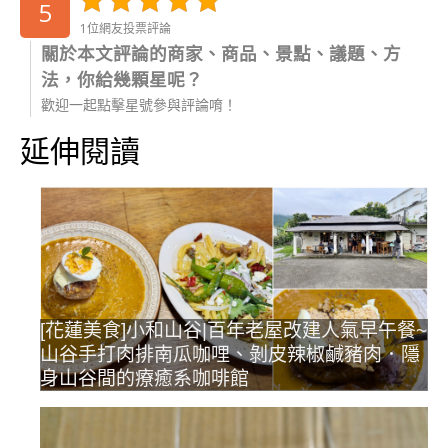
5
1位網友投票評論
關於本文評論的商家、商品、景點、議題、方
法，你給幾顆星呢？
歡迎一起點擊星號參與評論唷！
延伸閱讀
[花蓮美食]小和山谷|百年老屋改建人氣早午餐~
山谷手打肉排南瓜咖哩、剝皮辣椒鹹豬肉．隱
身山谷間的療癒系咖啡館