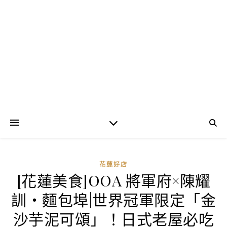
花蓮好店
[花蓮美食]OOA 將軍府×陳耀
訓・麵包埠|世界冠軍限定「金
沙芋泥可頌」！日式老屋必吃