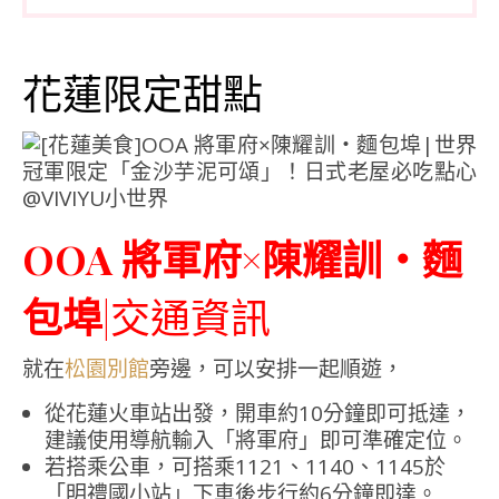
花蓮限定甜點
OOA 將軍府×陳耀訓・麵
包埠
|交通資訊
就在
旁邊，可以安排一起順遊，
松園別館
從花蓮火車站出發，開車約10分鐘即可抵達，
建議使用導航輸入「將軍府」即可準確定位。
若搭乘公車，可搭乘1121、1140、1145於
「明禮國小站」下車後步行約6分鐘即達。