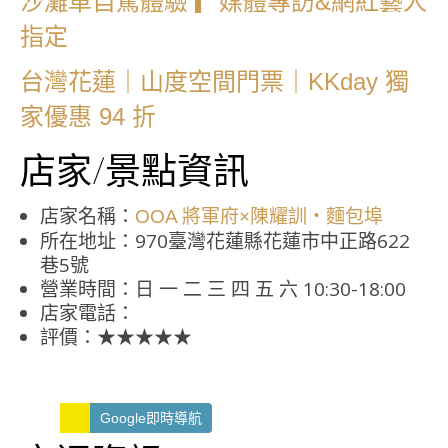
沙灘車自駕體驗 ▎媒體專訪&網紅藝人
指定
台灣花蓮｜山度空間門票｜KKday 獨
家優惠 94 折
店家/景點資訊
店家名稱：
OOA 將軍府×陳耀訓・麵包埠
所在地址：970臺灣花蓮縣花蓮市中正路622
巷5號
營業時間：日 一 二 三 四 五 六 10:30-18:00
店家電話：
評價：★★★★★
Google即時導航