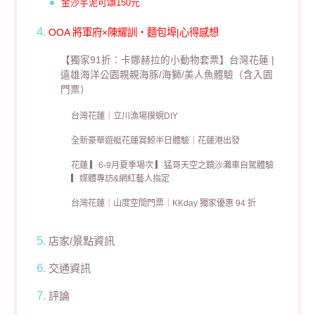
金沙芋泥可頌150元
OOA 將軍府×陳耀訓・麵包埠|心得感想
【獨家91折：卡娜赫拉的小動物套票】台灣花蓮 |
遠雄海洋公園親親海豚/海獅/美人魚體驗（含入園
門票）
台灣花蓮｜立川漁場摸蜆DIY
全新豪華遊艇花蓮賞鯨半日體驗｜花蓮港出發
花蓮 ▎6-9月夏季場次 ▎猛哥天空之鏡沙灘車自駕體驗
▎媒體專訪&網紅藝人指定
台灣花蓮｜山度空間門票｜KKday 獨家優惠 94 折
店家/景點資訊
交通資訊
評論