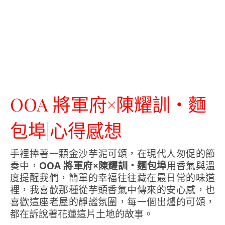
OOA 將軍府×陳耀訓・麵
包埠|心得感想
手裡捧著一顆金沙芋泥可頌，在現代人匆促的節
奏中，
OOA 將軍府×陳耀訓・麵包埠
用香氣與溫
度提醒我們，簡單的幸福往往藏在最日常的味道
裡，我喜歡那種從芋頭香氣中傳來的安心感，也
喜歡這座老屋的靜謐氛圍，每一個出爐的可頌，
都在訴說著花蓮這片土地的故事。