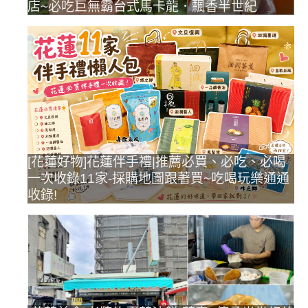
店~必吃巨無霸台式馬卡龍．飄香半世紀
[花蓮好物]花蓮伴手禮|推薦必買、必吃、必喝
一次收錄11家-採購地圖跟著買~吃喝玩樂通通
收錄!