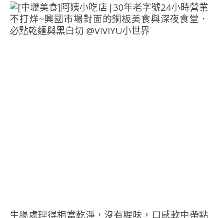
生腸處理得相當乾淨，沒有腥味，口感軟中帶點