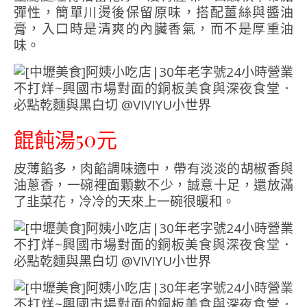
彈性，簡單川燙後保留原味，搭配薑絲與醬油
膏，入口時是清爽的內臟香氣，而不是厚重油
味。
餛飩湯50元
皮薄餡多，肉餡調味適中，帶有淡淡的胡椒香與
油蔥香，一碗裡面顆數不少，誠意十足，還放滿
了韭菜花，冷冷的天來上一碗很暖和。