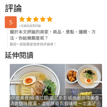
評論
5
1位網友投票評論
關於本文評論的商家、商品、景點、議題、方
法，你給幾顆星呢？
歡迎一起點擊星號參與評論唷！
延伸閱讀
[中壢美食]極清拉麵|威尼斯影城商圈排隊美食~
清爽鹽味雞湯、濃郁豚骨與蝦味噌一次滿足．