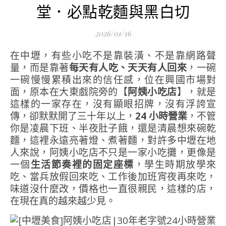
堂．必點乾麵與黑白切
2026/01/16
在中壢，有些小吃不是靠裝潢、不是靠網路聲
量，而是靠著
每天有人吃、天天有人回來
，一碗
一碗慢慢累積出來的信任感，位在興國市場對
面，原本在大東戲院旁的【
阿姨小吃店
】，就是
這樣的一家存在，沒有顯眼招牌，沒有浮誇宣
傳，卻默默開了三十年以上，
24 小時營業
，不管
你是凌晨下班、半夜肚子餓，還是清晨想來碗乾
麵，這裡永遠亮著燈、煮著麵，對許多中壢在地
人來說，阿姨小吃店不只是一家小吃攤，更像是
一個
生活節奏裡的固定座標
，學生時期放學來
吃、當兵放假回來吃、工作後加班宵夜再來吃，
味道沒什麼改，價格也一直很親民，這樣的店，
在現在真的越來越少見。