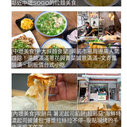
鄰近中壢SOGO的拉麵美食
[中壢美食]尹大叔麵食堂 |興國市場周邊高人氣
麵館！湯麵滿滿蔥花與青菜誠意滿滿~文青風
裝潢、銅板價台式小吃
[內壢美食]喫餅兵 薯泥起司餡餅|超邪惡”海鮮特
濃起司披薩包”爆漿拉絲拉不停~現點現烤的手