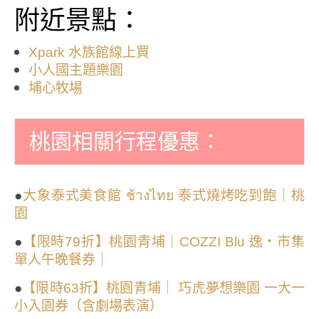
附近景點：
Xpark 水族館線上買
小人國主題樂園
埔心牧場
桃園相關行程優惠：
●
大象泰式美食館 ช้างไทย 泰式燒烤吃到飽｜桃
園
●
【限時79折】桃園青埔｜COZZI Blu 逸・市集
單人午晚餐券｜
●
【限時63折】桃園青埔｜ 巧虎夢想樂園 一大一
小入園券（含劇場表演）