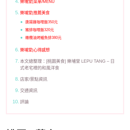
樂埔堂|菜單/MENU
樂埔堂|推薦美食
唐揚雞咖哩飯350元
豬排咖哩飯320元
橄欖油烤鱸魚排380元
樂埔堂|心得感想
本文總整理：[桃園美食] 樂埔堂 LEPU TANG – 日
式老宅裡的和風洋食
店家/景點資訊
交通資訊
評論