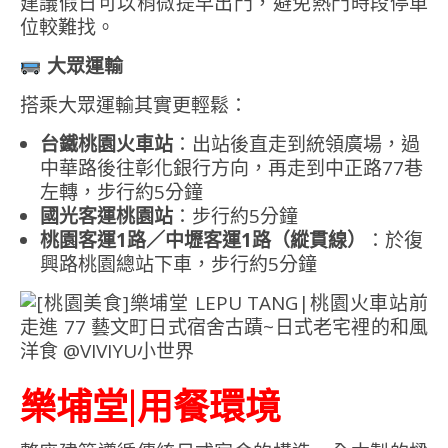
建議假日可以稍微提早出門，避免熱門時段停車
位較難找。
大眾運輸
搭乘大眾運輸其實更輕鬆：
台鐵桃園火車站
：出站後直走到統領廣場，過
中華路後往彰化銀行方向，再走到中正路77巷
左轉，步行約5分鐘
國光客運桃園站
：步行約5分鐘
桃園客運1路／中壢客運1路（縱貫線）
：於復
興路桃園總站下車，步行約5分鐘
樂埔堂|用餐環境