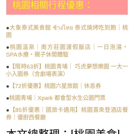
桃園相關行程優惠：
●
大象泰式美食館 ช้างไทย 泰式燒烤吃到飽｜桃
園
●
桃園溫泉｜南方莊園渡假飯店｜一日泡湯・
SPA水療・親子休閒體驗
●
【限時63折】桃園青埔｜ 巧虎夢想樂園 一大一
小入園券（含劇場表演）
●
【72折優惠】桃園六星旅館｜休息券
●
桃園青埔｜Xpark 都會型水生公園門票
●
【85折優惠｜國旅卡適用】桃園喜來登酒店餐
券｜優廚西餐廳
本文總整理：[桃園美食]