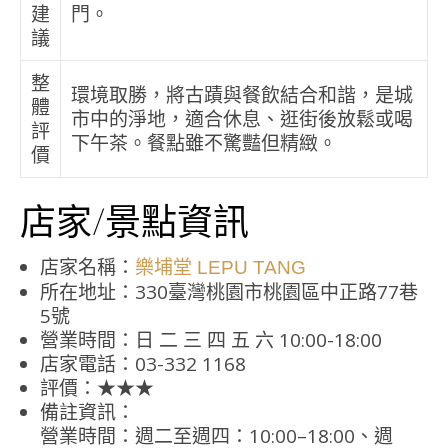
建
門。
議
整
環境取勝，將古蹟與餐飲結合和諧，是城
體
市中的淨地，適合休息、逛街後放鬆或喝
評
下午茶。餐點雖不驚豔但精緻。
價
店家/景點資訊
店家名稱：
樂埔堂 LEPU TANG
所在地址：330臺灣桃園市桃園區中正路77巷
5號
營業時間：日 二 三 四 五 六 10:00-18:00
店家電話：03-332 1168
評價：★★★
備註資訊：
營業時間：週二至週四：10:00–18:00、週