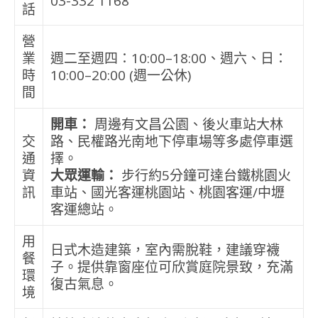
03-332 1168
話
營
業
週二至週四：10:00–18:00、週六、日：
時
10:00–20:00 (週一公休)
間
開車：
周邊有文昌公園、後火車站大林
交
路、民權路光南地下停車場等多處停車選
通
擇。
資
大眾運輸：
步行約5分鐘可達台鐵桃園火
訊
車站、國光客運桃園站、桃園客運/中壢
客運總站。
用
日式木造建築，室內需脫鞋，建議穿襪
餐
子。提供靠窗座位可欣賞庭院景致，充滿
環
復古氣息。
境