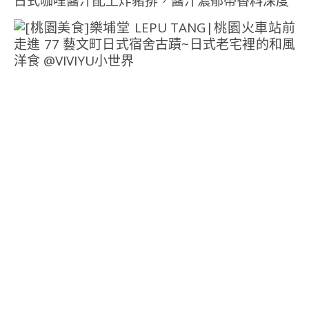
日式咖哩醬汁配上炸豬排，醬汁濃郁帶香料深度