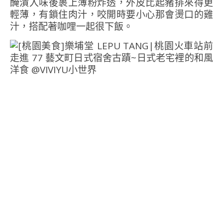
醃漬入味後裹上薄粉炸透，外皮比起豬排來得更
輕薄，有鎖住肉汁，咬開時要小心那會燙口的雞
汁，搭配著咖哩一起很下飯。