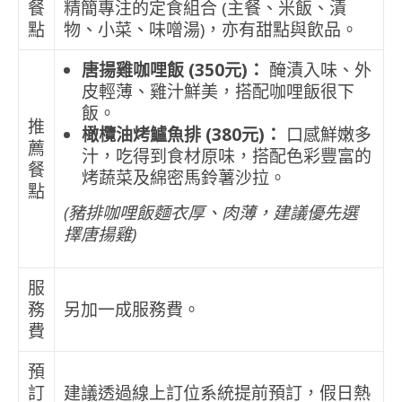
餐
精簡專注的定食組合 (主餐、米飯、漬
點
物、小菜、味噌湯)，亦有甜點與飲品。
唐揚雞咖哩飯 (350元)：
醃漬入味、外
皮輕薄、雞汁鮮美，搭配咖哩飯很下
飯。
推
橄欖油烤鱸魚排 (380元)：
口感鮮嫩多
薦
汁，吃得到食材原味，搭配色彩豐富的
餐
烤蔬菜及綿密馬鈴薯沙拉。
點
(豬排咖哩飯麵衣厚、肉薄，建議優先選
擇唐揚雞)
服
務
另加一成服務費。
費
預
訂
建議透過線上訂位系統提前預訂，假日熱