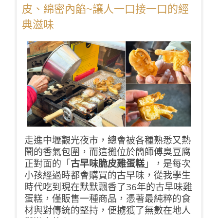
皮、綿密內餡~讓人一口接一口的經
典滋味
走進中壢觀光夜市，總會被各種熟悉又熱
鬧的香氣包圍，而這攤位於簡師傅臭豆腐
正對面的「
古早味脆皮雞蛋糕
」，是每次
小孩經過時都會購買的古早味，從我學生
時代吃到現在默默飄香了36年的古早味雞
蛋糕，僅販售一種商品，憑著最純粹的食
材與對傳統的堅持，便擄獲了無數在地人