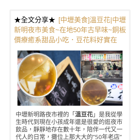
★全文分享★
[中壢美食]溫豆花|中壢
新明夜市美食~在地50年古早味~銅板
價療癒系甜品小吃．豆花料好實在
中壢新明路夜市裡的「
溫豆花
」是我從學
生時代到現在小孩成年還是很愛的逛夜市
飲品，靜靜地存在數十年，陪伴一代又一
代人的日常，攤位上那大大的”50年老店”