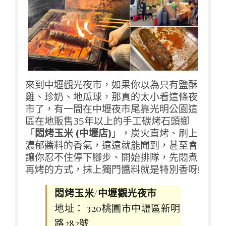
來到
中壢觀光夜市
，如果你以為只有鹽酥
雞、珍奶、地瓜球，那真的太小看這條夜
市了，有一間在中壢夜市尾靠光明公園這
區在地販售35年以上的手工碳烤石頭鄉
「
悶烤玉米 (中壢店)
」，炭火直烤、刷上
濃郁醬料的香氣，遠遠就能聞到，甚至會
讓你忍不住停下腳步、開始排隊，先悶煮
再烤的方式，抹上獨門醬料就是特別香呀!
悶烤玉米/中壢觀光夜市
地址： 320桃園市中壢區新明
路282號