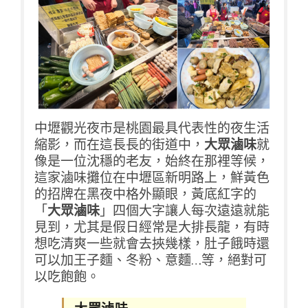
中壢觀光夜市是桃園最具代表性的夜生活
縮影，而在這長長的街道中，
大眾滷味
就
像是一位沈穩的老友，始終在那裡等候
，
這家滷味攤位在中壢區新明路上，鮮黃色
的招牌在黑夜中格外顯眼，黃底紅字的
「
大眾滷味
」四個大字讓人每次遠遠就能
見到，尤其是假日經常是大排長龍，有時
想吃清爽一些就會去挾幾樣，肚子餓時還
可以加王子麵、冬粉、意麵…等，絕對可
以吃飽飽。
大眾滷味