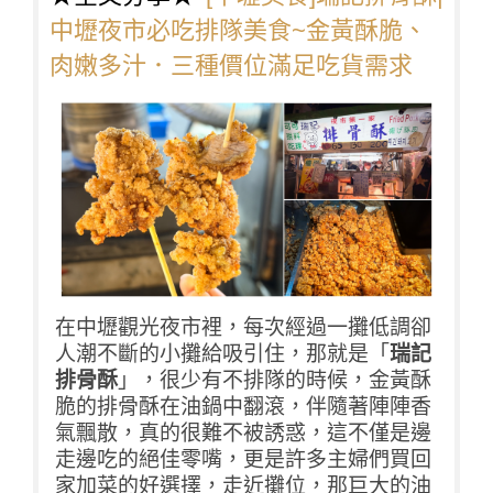
中壢夜市必吃排隊美食~金黃酥脆、
肉嫩多汁．三種價位滿足吃貨需求
在
中壢觀光夜市
裡，每次經過一攤低調卻
人潮不斷的小攤給吸引住，那就是「
瑞記
排骨酥
」，很少有不排隊的時候，金黃酥
脆的排骨酥在油鍋中翻滾，伴隨著陣陣香
氣飄散，真的很難不被誘惑，這不僅是邊
走邊吃的絕佳零嘴，更是許多主婦們買回
家加菜的好選擇，走近攤位，那巨大的油