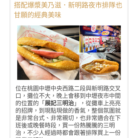
搭配爆漿美乃滋．新明路夜市排隊也
甘願的經典美味
位在桃園中壢中央西路二段與新明路交叉
口，攤位不大，晚上會移到中壢夜市中間
的位置的「
展記三明治
」，從攤車上亮亮
的招牌，到現點現做的香氣，整個氛圍就
是非常台式、非常親切，也非常適合在下
班後或晚餐時段，買一份熱騰騰的三明
治，不少人經過時都會跟著排隊買上一份