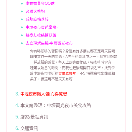
李媽媽黃金QQ球
必勝大熱狗
成都麻辣蒸餃
中壢夜市買芭樂唷~
絲麥友拉絲糖葫蘆
吉立現烤串燒-中壢觀光夜市
你有喝咖啡的習慣嗎？身邊有許多朋友都固定每天要喝
咖啡當作一天的開始，A先生也是其中之一，其實我想是
一種放鬆的感覺，每天上班這麼忙碌，喝咖啡時會有一
種可以喘息的時間，而我也趕緊翻開口袋名單，找到位
於中壢夜市附近的
雷爾森咖啡
，不定時還會推出龍貓和
果子，但這可不是天天有呀~
中壢夜市懶人包|心得感想
本文總整理：中壢觀光夜市美食攻略
店家/景點資訊
交通資訊