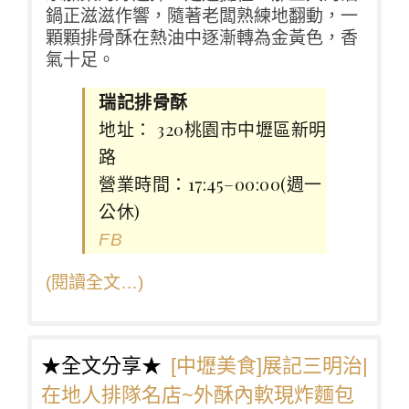
鍋正滋滋作響，隨著老闆熟練地翻動，一
顆顆排骨酥在熱油中逐漸轉為金黃色，香
氣十足。
瑞記排骨酥
地址： 320桃園市中壢區新明
路
營業時間：17:45–00:00(週一
公休)
FB
(閱讀全文…)
★全文分享★
[中壢美食]展記三明治|
在地人排隊名店~外酥內軟現炸麵包