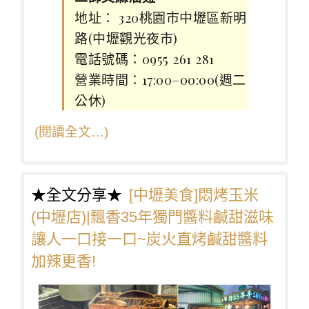
地址： 320桃園市中壢區新明
路(中壢觀光夜市)
電話號碼：0955 261 281
營業時間：17:00–00:00(週二
公休)
(閱讀全文…)
★全文分享★
[中壢美食]悶烤玉米
(中壢店)|飄香35年獨門醬料鹹甜滋味
讓人一口接一口~炭火直烤鹹甜醬料
加辣更香!