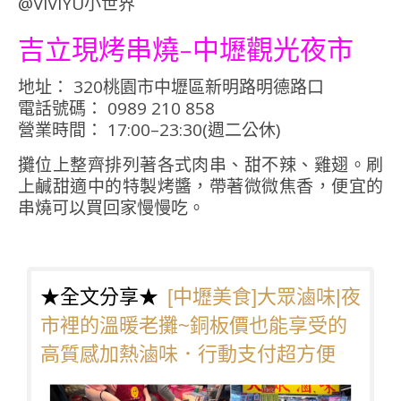
吉立現烤串燒-中壢觀光夜市
地址： 320桃園市中壢區新明路明德路口
電話號碼： 0989 210 858
營業時間： 17:00–23:30(週二公休)
攤位上整齊排列著各式肉串、甜不辣、雞翅。刷
上鹹甜適中的特製烤醬，帶著微微焦香，便宜的
串燒可以買回家慢慢吃。
★全文分享★
[中壢美食]大眾滷味|夜
市裡的溫暖老攤~銅板價也能享受的
高質感加熱滷味．行動支付超方便