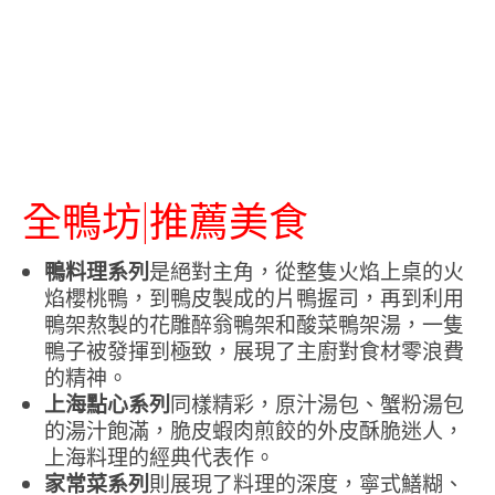
全鴨坊|推薦美食
鴨料理系列
是絕對主角，從整隻火焰上桌的火
焰櫻桃鴨，到鴨皮製成的片鴨握司，再到利用
鴨架熬製的花雕醉翁鴨架和酸菜鴨架湯，一隻
鴨子被發揮到極致，展現了主廚對食材零浪費
的精神。
上海點心系列
同樣精彩，原汁湯包、蟹粉湯包
的湯汁飽滿，脆皮蝦肉煎餃的外皮酥脆迷人，
上海料理的經典代表作。
家常菜系列
則展現了料理的深度，寧式鱔糊、