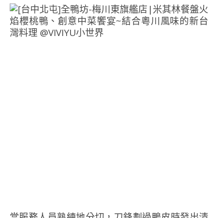
當服務人員熟練地分切，刀鋒劃過鴨皮時發出清