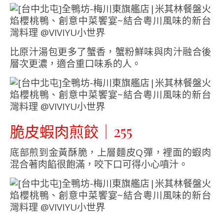
比原汁湯包更多了蟹香，蟹粉鮮味與肉汁融合後
層次更濃，適合重口味系的人。
脆皮蝦肉煎餃｜255
底部煎到金黃酥脆，上層麵皮Q彈，裡面的蝦肉
混合著肉餡很飽滿，咬下口可得小心噴汁。