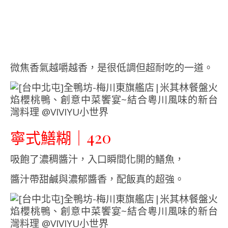
微焦香氣越嚼越香，是很低調但超耐吃的一道。
寧式鱔糊｜420
吸飽了濃稠醬汁，入口瞬間化開的鱔魚，
醬汁帶甜鹹與濃郁醬香，配飯真的超強。