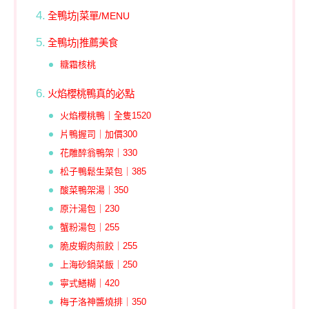
全鴨坊|菜單/MENU
全鴨坊|推薦美食
糖霜核桃
火焰櫻桃鴨真的必點
火焰櫻桃鴨｜全隻1520
片鴨握司｜加價300
花雕醉翁鴨架｜330
松子鴨鬆生菜包｜385
酸菜鴨架湯｜350
原汁湯包｜230
蟹粉湯包｜255
脆皮蝦肉煎餃｜255
上海砂鍋菜飯｜250
寧式鱔糊｜420
梅子洛神醬燒排｜350