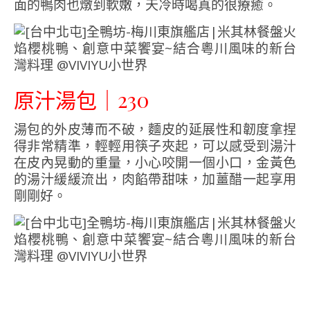
面的鴨肉也燉到軟嫩，天冷時喝真的很療癒。
原汁湯包｜230
湯包的外皮薄而不破，麵皮的延展性和韌度拿捏
得非常精準，輕輕用筷子夾起，可以感受到湯汁
在皮內晃動的重量，小心咬開一個小口，金黃色
的湯汁緩緩流出，肉餡帶甜味，加薑醋一起享用
剛剛好。