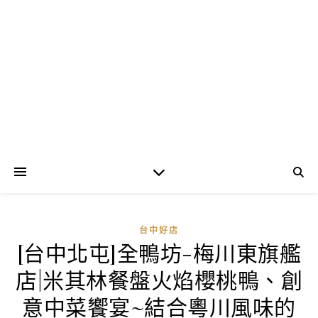
台中好店
[台中北屯]全鴨坊-梅川東旗艦
店|米其林餐盤火焰櫻桃鴨、創
意中菜饗宴~結合粵川風味的