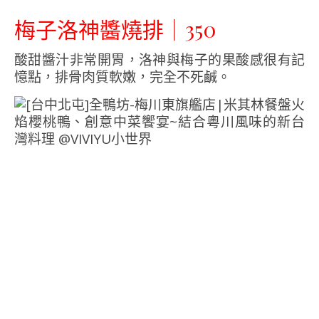
梅子洛神醬燒排｜350
酸甜醬汁非常開胃，洛神與梅子的果酸感很有記
憶點，排骨肉質軟嫩，完全不死鹹。