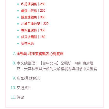
私房催淚蛋｜280
鹹蛋山苦瓜｜230
避風塘銀魚｜360
川椒手撕包菜｜220
蟹粉豆腐煲｜350
紅豆沙鍋餅｜180
招待水果
全鴨坊-梅川東旗艦店|心得感想
本文總整理：【台中北屯】全鴨坊－梅川東旗艦
店：米其林餐盤推薦的火焰櫻桃鴨與創意中菜饗宴
店家/景點資訊
交通資訊
評論