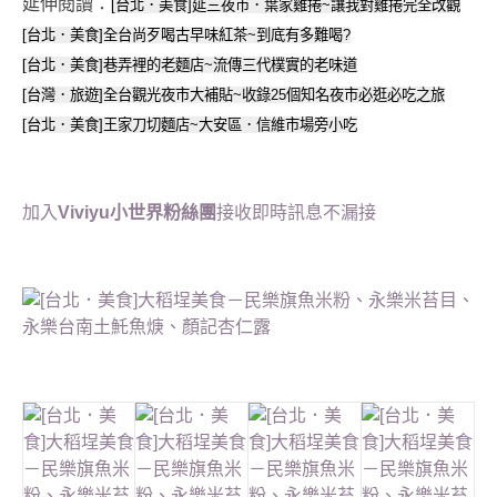
延伸閱讀：
[台北．美食]延三夜市．葉家雞捲~讓我對雞捲完全改觀
[台北．美食]全台尚歹喝古早味紅茶~到底有多難喝?
[台北．美食]巷弄裡的老麵店~流傳三代樸實的老味道
[台灣．旅遊]全台觀光夜市大補貼~收錄25個知名夜市必逛必吃之旅
[台北．美食]王家刀切麵店~大安區．信維市場旁小吃
加入
Viviyu小世界粉絲團
接收即時訊息不漏接