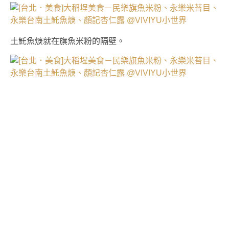
土魠魚
焿
就在旗魚米粉的隔壁。