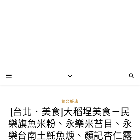
台北好店
[台北．美食]大稻埕美食－民
樂旗魚米粉、永樂米苔目、永
樂台南土魠魚焿、顏記杏仁露