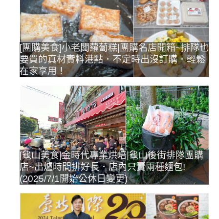
[團購美食]小老闆蘿蔔糕|團購名店開箱~排隊也
要買的真材實料港點．不定時出沒訂購．輕鬆
在家享用！
[龜山美食]金時代專業烘培|龜山後街排隊團購
店~出爐時間排好長．店內只賣兩種麵包!
(2025/7/1開始公休日變更)