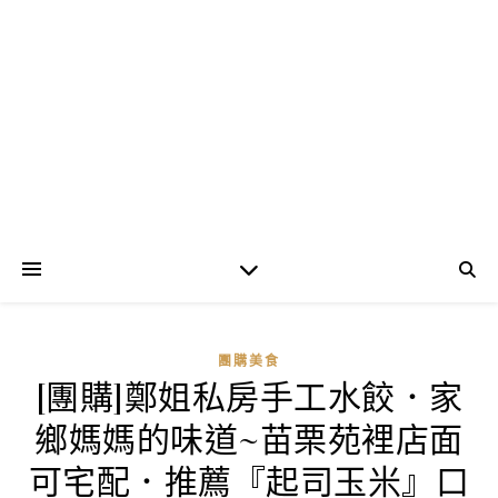
團購美食
[團購]鄭姐私房手工水餃．家
鄉媽媽的味道~苗栗苑裡店面
可宅配．推薦『起司玉米』口