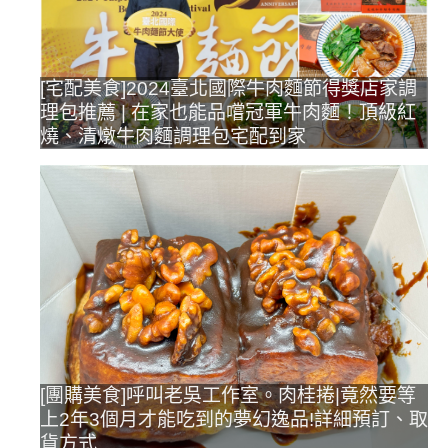
[宅配美食]2024臺北國際牛肉麵節得獎店家調
理包推薦 | 在家也能品嚐冠軍牛肉麵！頂級紅
燒、清燉牛肉麵調理包宅配到家
[團購美食]呼叫老吳工作室。肉桂捲|竟然要等
上2年3個月才能吃到的夢幻逸品!詳細預訂、取
貨方式