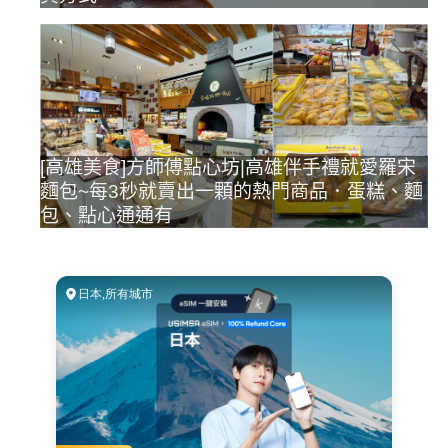
[高雄美食]方師傅點心坊|高雄伴手禮就愛羅宋
麵包~每3秒就賣出一顆的熱門商品．蛋糕、麵
包、點心通通有