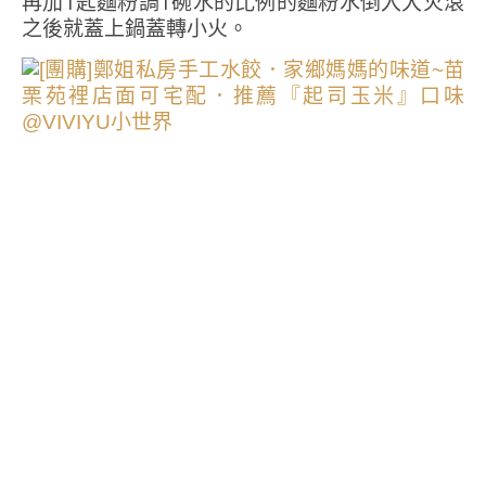
再加1匙麵粉調1碗水的比例的麵粉水倒入大火滾
之後就蓋上鍋蓋轉小火。