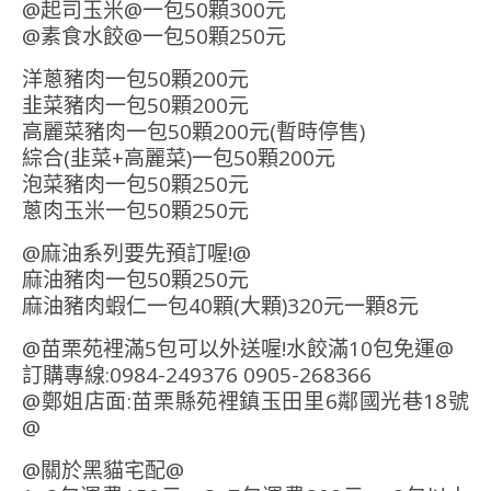
@起司玉米@一包50顆300元
@素食水餃@一包50顆250元
洋蔥豬肉一包50顆200元
韭菜豬肉一包50顆200元
高麗菜豬肉一包50顆200元(暫時停售)
綜合(韭菜+高麗菜)一包50顆200元
泡菜豬肉一包50顆250元
蔥肉玉米一包50顆250元
@麻油系列要先預訂喔!@
麻油豬肉一包50顆250元
麻油豬肉蝦仁一包40顆(大顆)320元一顆8元
@苗栗苑裡滿5包可以外送喔!水餃滿10包免運@
訂購專線:0984-249376 0905-268366
@鄭姐店面:苗栗縣苑裡鎮玉田里6鄰國光巷18號
@
@關於黑貓宅配@