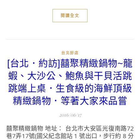
閱讀全文
台北好店
[台北．約訪]囍聚精緻鍋物~龍
蝦、大沙公、鮑魚與干貝活跳
跳端上桌．生食級的海鮮頂級
精緻鍋物．等著大家來品嘗
2016/06/17
囍聚精緻鍋物 地址： 台北市大安區光復南路72
巷7弄17號(國父紀念館站 1 號出口，步行約 8 分