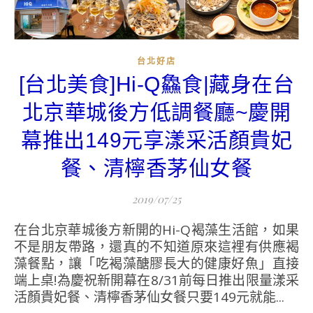
台北好店
[台北美食]Hi-Q鱻食|藏身在台
北京華城後方低調餐廳~慶開
幕推出149元享漾采活顏貴妃
餐、清檸香茅仙女餐
2019/07/25
在台北京華城後方新開的Hi-Q褐藻生活館，如果
不是朋友帶路，還真的不知道原來這裡有供應褐
藻餐點，讓「吃褐藻醣膠長大的健康好魚」直接
端上桌!為慶祝新開幕在8/31前每日推出限量漾采
活顏貴妃餐、清檸香茅仙女餐只要149元就能...