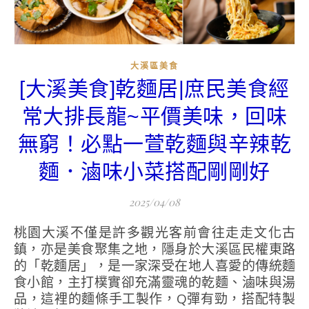
大溪區美食
[大溪美食]乾麵居|庶民美食經
常大排長龍~平價美味，回味
無窮！必點一萱乾麵與辛辣乾
麵．滷味小菜搭配剛剛好
2025/04/08
桃園大溪不僅是許多觀光客前會往走走文化古
鎮，亦是美食聚集之地，隱身於大溪區民權東路
的「乾麵居」，是一家深受在地人喜愛的傳統麵
食小館，主打樸實卻充滿靈魂的乾麵、滷味與湯
品，這裡的麵條手工製作，Q彈有勁，搭配特製