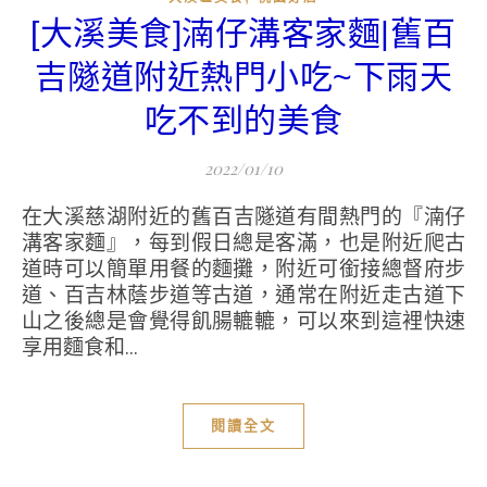
[大溪美食]湳仔溝客家麵|舊百
吉隧道附近熱門小吃~下雨天
吃不到的美食
2022/01/10
在大溪慈湖附近的舊百吉隧道有間熱門的『湳仔
溝客家麵』，每到假日總是客滿，也是附近爬古
道時可以簡單用餐的麵攤，附近可銜接總督府步
道、百吉林蔭步道等古道，通常在附近走古道下
山之後總是會覺得飢腸轆轆，可以來到這裡快速
享用麵食和...
閱讀全文