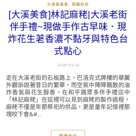
,
大溪區美食
桃園好店
[大溪美食]林記麻粩|大溪老街
伴手禮~現做手作古早味．現
炸花生荖香濃不黏牙與特色台
式點心
2026/03/14
走在大溪老街的石板路上，巴洛克式牌樓的華麗
外觀訴說著昔日的繁華，而空氣中陣陣飄散的油
炸香氣與花生醇香，在和平路眾多伴手禮店中
「林記麻粩」在這裡可以見到麻粩的製作過程，
麻粩不僅是年節祭祀的供品，更是童年記憶裡那
塊咬下會&#...