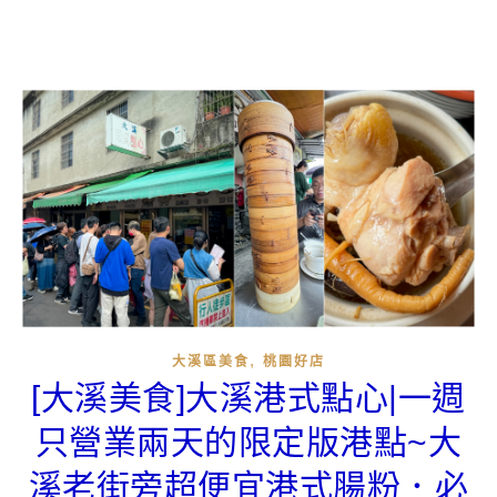
,
大溪區美食
桃園好店
[大溪美食]大溪港式點心|一週
只營業兩天的限定版港點~大
溪老街旁超便宜港式腸粉．必