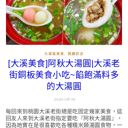
,
大溪區美食
桃園好店
[大溪美食]阿秋大湯圓|大溪老
街銅板美食小吃~餡飽滿料多
的大湯圓
2020/08/19
每回來到桃園大溪老街總是吃固定幾家美食，這
回友人來到大溪老街指定要吃『阿秋大湯圓』，
因為她實在是很喜歡吃各種糯米類湯圓食物，一