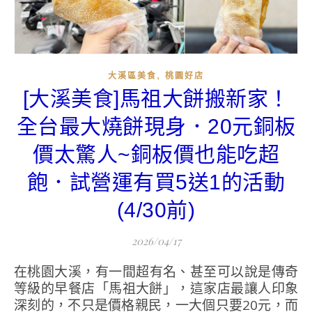
,
大溪區美食
桃園好店
[大溪美食]馬祖大餅搬新家！
全台最大燒餅現身．20元銅板
價太驚人~銅板價也能吃超
飽．試營運有買5送1的活動
(4/30前)
2026/04/17
在桃園大溪，有一間超有名、甚至可以說是傳奇
等級的早餐店「馬祖大餅」，這家店最讓人印象
深刻的，不只是價格親民，一大個只要20元，而