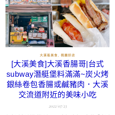
,
大溪區美食
桃園好店
[大溪美食]大溪香腸哥|台式
subway潛艇堡料滿滿~炭火烤
銀絲卷包香腸或鹹豬肉．大溪
交流道附近的美味小吃
2022/07/23