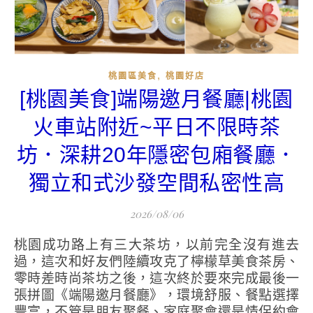
,
桃園區美食
桃園好店
[桃園美食]端陽邀月餐廳|桃園
火車站附近~平日不限時茶
坊．深耕20年隱密包廂餐廳．
獨立和式沙發空間私密性高
2026/08/06
桃園成功路上有三大茶坊，以前完全沒有進去
過，這次和好友們陸續攻克了檸檬草美食茶房、
零時差時尚茶坊之後，這次終於要來完成最後一
張拼圖《端陽邀月餐廳》，環境舒服、餐點選擇
豐富，不管是朋友聚餐、家庭聚會還是情侶約會