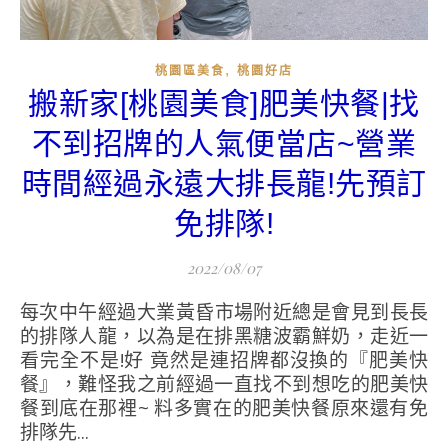
,
桃園區美食
桃園好店
搬新家[桃園美食]肥美快餐|找
不到招牌的人氣便當店~營業
時間經過永遠大排長龍!先預訂
免排隊!
2022/08/07
每次中午經過大業黃昏市場附近總是會見到長長
的排隊人龍，以為是在排黑糖波霸鮮奶，走近一
看完全不是!好 竟然是連招牌都沒換的『肥美快
餐』，難怪我之前經過一直找不到想吃的肥美快
餐到底在那裡~ 料多實在的肥美快餐原來還有免
排隊先...