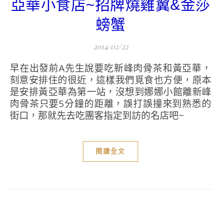
亞華小食店~招牌燒雞翼&金莎
螃蟹
2014/02/22
早在出發前A先生說要吃新峰肉骨茶和黃亞華，
刻意安排住的很近，這樣我們覓食也方便，原本
是安排黃亞華為第一站，沒想到娜娜小館離新峰
肉骨茶只要5分鐘的距離，誤打誤撞來到熟悉的
街口，那就先去吃團客指定到訪的名店吧~
閱讀全文