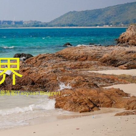
世界
oyuan Blogger)