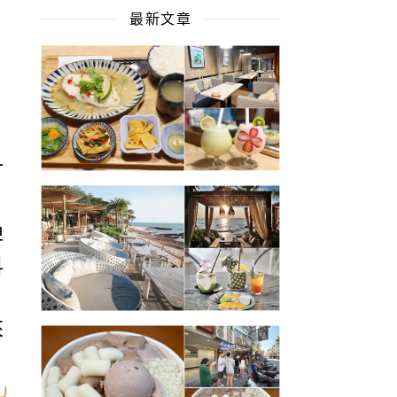
最新文章
打
牌
料
來