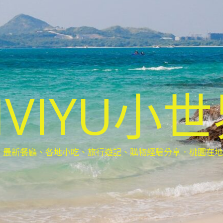
IVIYU小
新餐廳、各地小吃、旅行遊記、購物經驗分享．桃園在地部落客(Ta