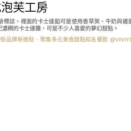
日式泡芙工房
爺標誌，裡面的卡士達餡可是使用香草莢、牛奶與雞
配濃稠的卡士達醬，可是不少人喜愛的夢幻甜點。