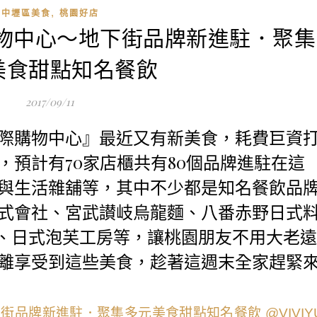
,
中壢區美食
桃園好店
購物中心～地下街品牌新進駐．聚集
美食甜點知名餐飲
2017/09/11
際購物中心』最近又有新美食，耗費巨資
，預計有70家店櫃共有80個品牌進駐在這
與生活雜舖等，其中不少都是知名餐飲品
式會社、宮武讃岐烏龍麵、八番赤野日式
APA、日式泡芙工房等，讓桃園朋友不用大老遠
離享受到這些美食，趁著這週末全家趕緊