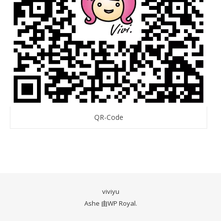
QR-Code
viviyu
Ashe 由
WP Royal
.