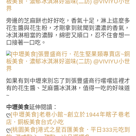
旁邊的芝麻餅也好好吃，香氣十足，淋上這麼多
花生醬與花生粉，才剛拿到就聞到濃濃的香氣，
冰淇淋相當的濃醇，綿密又順口，忍不住會想一
口接著一口吃。
如果有到中壢來別忘了到張豐盛商行嚐嚐這裡才
有的花生醬、芝麻醬冰淇淋，值得一吃的好味道
~
中壢美食
延伸閱讀：
ღ
[中壢美食]老巷小館~創立於1944年瞎子巷老
店．銅板美食台式小吃
ღ
[桃園美食]港式之星百匯美食．平日333元吃到