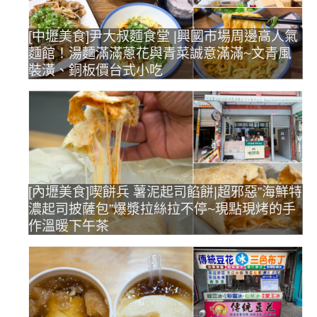
[中壢美食]尹大叔麵食堂 |興國市場周邊高人氣
麵館！湯麵滿滿蔥花與青菜誠意滿滿~文青風
裝潢、銅板價台式小吃
[內壢美食]喫餅兵 薯泥起司餡餅|超邪惡”海鮮特
濃起司披薩包”爆漿拉絲拉不停~現點現烤的手
作溫暖下午茶