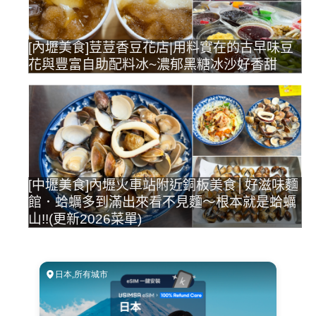
[內壢美食]荳荳香豆花店|用料實在的古早味豆
花與豐富自助配料冰~濃郁黑糖冰沙好香甜
[中壢美食]內壢火車站附近銅板美食│好滋味麵
館．蛤蠣多到滿出來看不見麵～根本就是蛤蠣
山!!(更新2026菜單)