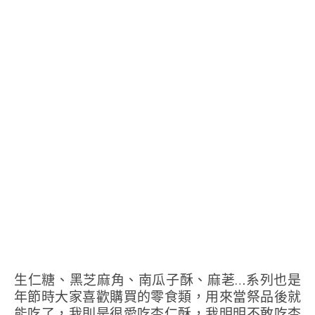
生仁糖、黑芝麻角、南瓜子酥、麻荖…系列也是
年節時大家喜歡購買的零食類，用來當祭品後就
能吃了，我則是很愛吃杏仁酥，我明明不敢吃杏