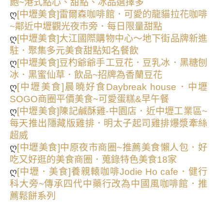
飽~港式點心、甜點、冰品選擇多
ღ
[中壢美食]雷爾森咖啡館．可愛的龍貓拉花咖啡
~鄰近中壢觀光夜市旁．每日限量甜點
ღ
[中壢美食]大江國際購物中心～地下街品牌新進
駐．聚集多元美食甜點知名餐飲
ღ
[中壢美食]豆杓爺爺手工豆花．豆乳冰．黑糖刨
冰．黑蜜仙草．飲品~招牌為香蘭豆花
ღ
[中壢美食]晨曉好食Daybreak house．中壢
SOGO商圈平價美食~可愛蛋糕&早午餐
ღ
[中壢美食]陳記鹹酥雞-中園店．近中壢工業區~
每天推出隱藏版雞排．明太子起司雞排爆漿牽絲
超威
ღ
[中壢美食]中原夜市商圈~推薦美食懶人包．好
吃又好逛的美食商圈．蒐錄特色美食18家
ღ
[中壢．美食]養親轅咖啡Jodie Ho cafe．健行
科大旁~傳承四代中藥行改為中國風咖啡館．推
薦鬆餅系列