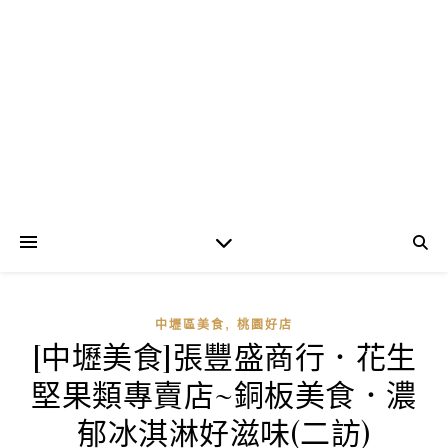
,
中壢區美食
桃園好店
[中壢美食]張豐盛商行．花生
堅果類專賣店~銅板美食．濃
郁冰淇淋好滋味(二訪)