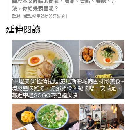
關於本文評論的商家、商品、景點、議題、方
法，你給幾顆星呢？
歡迎一起點擊星號參與評論唷！
延伸閱讀
[中壢美食]極清拉麵|威尼斯影城商圈排隊美食~
清爽鹽味雞湯、濃郁豚骨與蝦味噌一次滿足．
鄰近中壢SOGO的拉麵美食