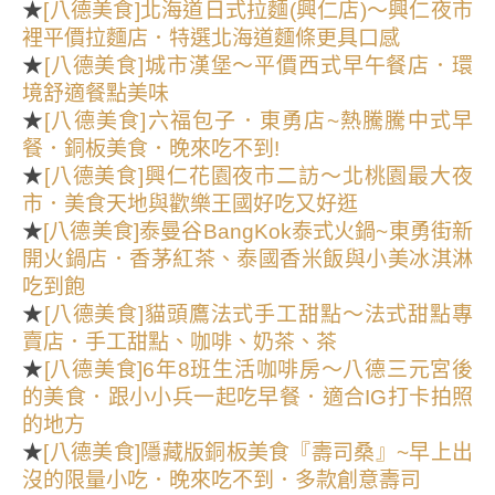
★
[八德美食]北海道日式拉麵(興仁店)～興仁夜市
裡平價拉麵店．特選北海道麵條更具口感
★
[八德美食]城市漢堡～平價西式早午餐店．環
境舒適餐點美味
★
[八德美食]六福包子．東勇店~熱騰騰中式早
餐．銅板美食．晚來吃不到!
★
[八德美食]興仁花園夜市二訪～北桃園最大夜
市．美食天地與歡樂王國好吃又好逛
★
[八德美食]泰曼谷BangKok泰式火鍋~東勇街新
開火鍋店．香茅紅茶、泰國香米飯與小美冰淇淋
吃到飽
★
[八德美食]貓頭鷹法式手工甜點～法式甜點專
賣店．手工甜點、咖啡、奶茶、茶
★
[八德美食]6年8班生活咖啡房～八德三元宮後
的美食．跟小小兵一起吃早餐．適合IG打卡拍照
的地方
★
[八德美食]隱藏版銅板美食『壽司桑』~早上出
沒的限量小吃．晚來吃不到．多款創意壽司