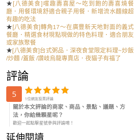
★
[八德美食]嚐趣壽喜屋～吃到飽的壽喜燒餐
廳．用餐環境舒適合親子用餐．新增流水麵線超
有趣的吃法
★
[八德美食]轉角17～在廣豐新天地對面的義式
餐廳．精選食材現點現做的特色料理．適合朋友
或家族聚餐
★
[八德美食]台式粥品．深夜食堂限定料理~炒飯
/炒麵 /蓋飯 /讚岐烏龍專賣店．夜貓子有福了
評論
5
1位網友投票評論
關於本文評論的商家、商品、景點、議題、方
法，你給幾顆星呢？
歡迎一起點擊星號參與評論唷！
延伸閱讀