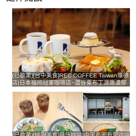
(已歇業)[台中美食]REC COFFEE Taiwan崇德
店|日本福岡冠軍咖啡店~澀谷東布丁滑嫩濃郁
(已歇業)[桃園美食]蒔伍咖啡|中平商圈新開咖啡