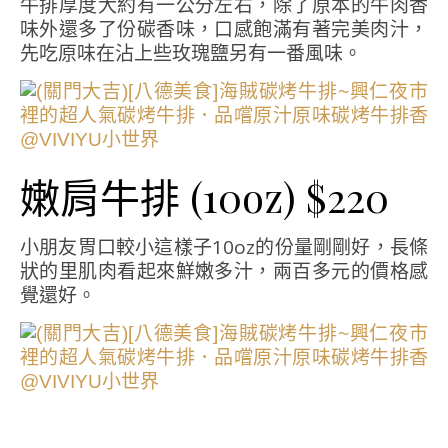
牛排厚度大約有一公分左右，除了原本的牛肉香
味外還多了份碳香味，口感飽滿有著完美肉汁，
先吃原味在沾上些玫瑰鹽另有一番風味。
嫩肩牛排 (10oz) $220
小朋友胃口較小這樣子10oz的份量剛剛好，長條
狀的里肌肉看起來鮮嫩多汁，兩百多元的價格感
覺還好。