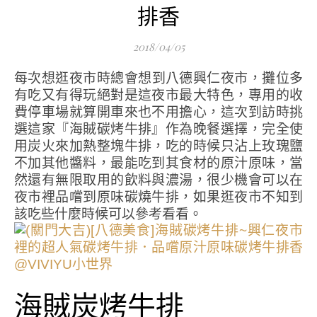
排香
2018/04/05
每次想逛夜市時總會想到八德興仁夜市，攤位多
有吃又有得玩絕對是這夜市最大特色，專用的收
費停車場就算開車來也不用擔心，這次到訪時挑
選這家『海賊碳烤牛排』作為晚餐選擇，完全使
用炭火來加熱整塊牛排，吃的時候只沾上玫瑰鹽
不加其他醬料，最能吃到其食材的原汁原味，當
然還有無限取用的飲料與濃湯，很少機會可以在
夜市裡品嚐到原味碳燒牛排，如果逛夜市不知到
該吃些什麼時候可以參考看看。
海賊炭烤牛排