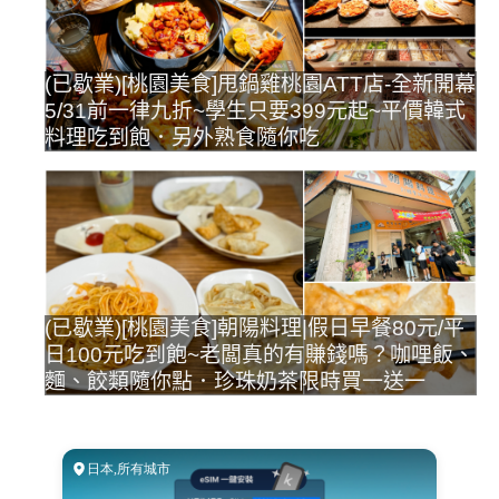
(已歇業)[桃園美食]甩鍋雞桃園ATT店-全新開幕
5/31前一律九折~學生只要399元起~平價韓式
料理吃到飽．另外熟食隨你吃
(已歇業)[桃園美食]朝陽料理|假日早餐80元/平
日100元吃到飽~老闆真的有賺錢嗎？咖哩飯、
麵、餃類隨你點．珍珠奶茶限時買一送一