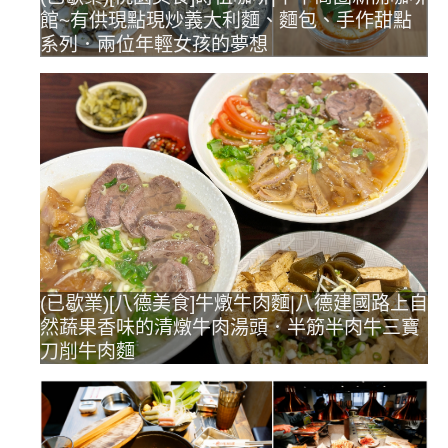
館~有供現點現炒義大利麵、麵包、手作甜點
系列．兩位年輕女孩的夢想
(已歇業)[八德美食]牛燉牛肉麵|八德建國路上自
然蔬果香味的清燉牛肉湯頭．半筋半肉牛三寶
刀削牛肉麵