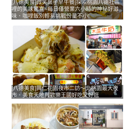
[八德美食]微笑葉子早午餐|探索桃園八德社區
裡的美味驚喜~每日僅營業六小時的神祕好滋
味．咖哩飯別輕易挑戰份量不小!
[八德美食]興仁花園夜市二訪～北桃園最大夜
市．美食天地與歡樂王國好吃又好逛