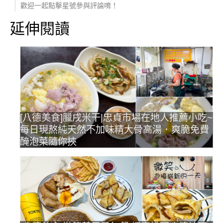
歡迎一起點擊星號參與評論唷！
延伸閱讀
[八德美食]臘戌米干|忠貞市場在地人推薦小吃~
每日現熬純天然不加味精大骨高湯．爽脆免費
醃泡菜隨你挾