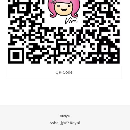
QR-Code
viviyu
Ashe 由
WP Royal
.