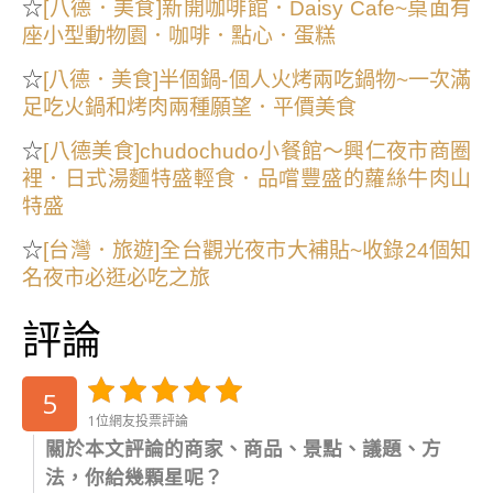
☆
[八德．美食]新開咖啡館．Daisy Cafe~桌面有
座小型動物園．咖啡．點心．蛋糕
☆
[八德．美食]半個鍋-個人火烤兩吃鍋物~一次滿
足吃火鍋和烤肉兩種願望．平價美食
☆
[八德美食]chudochudo小餐館～興仁夜市商圈
裡．日式湯麵特盛輕食．品嚐豐盛的蘿絲牛肉山
特盛
☆
[台灣．旅遊]全台觀光夜市大補貼~收錄24個知
名夜市必逛必吃之旅
評論
5
1位網友投票評論
關於本文評論的商家、商品、景點、議題、方
法，你給幾顆星呢？