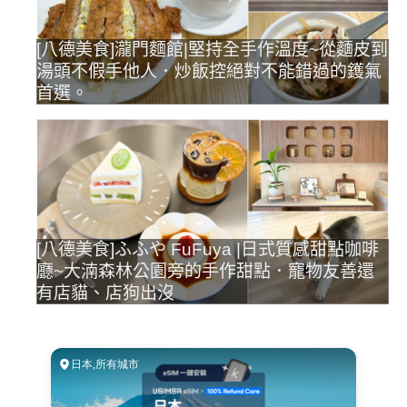
[八德美食]瀧門麵館|堅持全手作溫度~從麵皮到
湯頭不假手他人．炒飯控絕對不能錯過的鑊氣
首選。
[八德美食]ふふや FuFuya |日式質感甜點咖啡
廳~大湳森林公園旁的手作甜點．寵物友善還
有店貓、店狗出沒