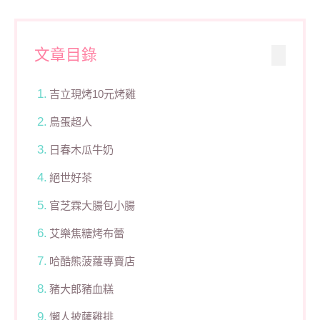
文章目錄
吉立現烤10元烤雞
鳥蛋超人
日春木瓜牛奶
絕世好茶
官芝霖大腸包小腸
艾樂焦糖烤布蕾
哈酷熊菠蘿專賣店
豬大郎豬血糕
懶人披薩雞排