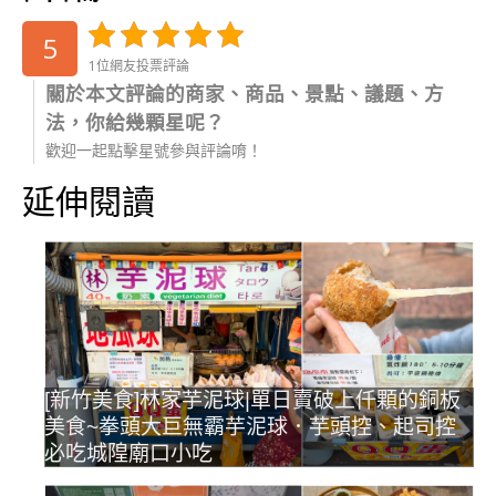
5
1位網友投票評論
關於本文評論的商家、商品、景點、議題、方
法，你給幾顆星呢？
歡迎一起點擊星號參與評論唷！
延伸閱讀
[新竹美食]林家芋泥球|單日賣破上仟顆的銅板
美食~拳頭大巨無霸芋泥球．芋頭控、起司控
必吃城隍廟口小吃