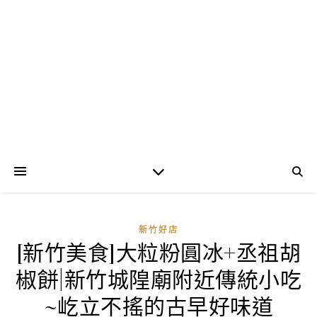
新竹好店
[新竹美食]大粒粉圓冰+丞祖胡
椒餅|新竹城隍廟附近傳統小吃
~屹立不搖的古早好味道