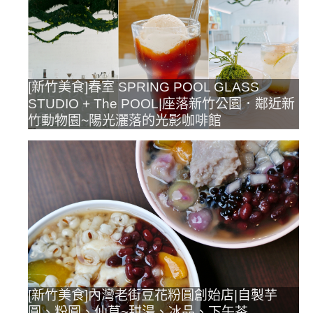
[新竹美食]春室 SPRING POOL GLASS
STUDIO + The POOL|座落新竹公園．鄰近新
竹動物園~陽光灑落的光影咖啡館
[新竹美食]內灣老街豆花粉圓創始店|自製芋
圓、粉圓、仙草~甜湯、冰品、下午茶