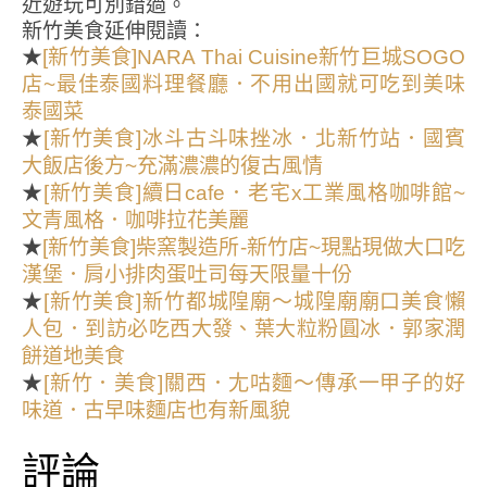
近遊玩可別錯過。
新竹美食延伸閱讀：
★
[新竹美食]NARA Thai Cuisine新竹巨城SOGO
店~最佳泰國料理餐廳．不用出國就可吃到美味
泰國菜
★
[新竹美食]冰斗古斗味挫冰．北新竹站．國賓
大飯店後方~充滿濃濃的復古風情
★
[新竹美食]續日cafe．老宅x工業風格咖啡館~
文青風格．咖啡拉花美麗
★
[新竹美食]柴窯製造所-新竹店~現點現做大口吃
漢堡．肩小排肉蛋吐司每天限量十份
★
[新竹美食]新竹都城隍廟～城隍廟廟口美食懶
人包．到訪必吃西大發、葉大粒粉圓冰．郭家潤
餅道地美食
★
[新竹．美食]關西．尢咕麵～傳承一甲子的好
味道．古早味麵店也有新風貌
評論