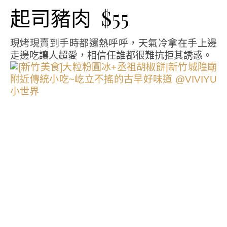
起司豬肉 $55
現烤現賣到手時都還熱呼呼，天氣冷拿在手上邊
走邊吃讓人超愛，相信任誰都很難抗拒其誘惑。