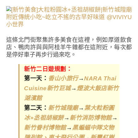
這條北門街聚集許多美食在這裡，例如厚道飲食
店、鴨肉許與與阿桂羊牛雜都在這附近，每次都
是停好車子再步行過來吃。
新竹二日遊規劃：
第一天：
→
香山小旅行
NARA Thai
→
Cuisine新竹巨城
煙波大飯店新竹
湖濱館
第二天：
→
新竹城隍廟
葉大粒粉圓
→
→
冰+丞祖胡椒餅
新竹消防博物館
→
新竹眷村博物館
黑蝙蝠中隊文物
→
陳列館、東大飛行公園
新豐紅樹