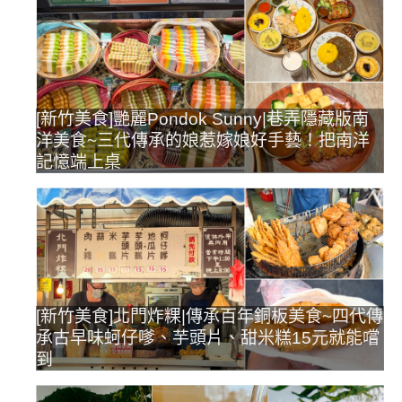
[新竹美食]艷麗Pondok Sunny|巷弄隱藏版南
洋美食~三代傳承的娘惹嫁娘好手藝！把南洋
記憶端上桌
[新竹美食]北門炸粿|傳承百年銅板美食~四代傳
承古早味蚵仔嗲、芋頭片、甜米糕15元就能嚐
到