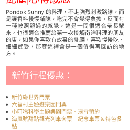
Pondok Sunny 的料理，不走強烈刺激路線，而
是讓香料慢慢鋪陳，吃完不會覺得負擔，反而有
一種被照顧過的感覺，這是一間很適合帶長輩
來，也很適合推薦給第一次接觸南洋料理的朋友
的店，如果你喜歡有故事的餐廳，喜歡慢慢吃、
細細感受，那麼這裡會是一個值得再回訪的地
方。
新竹行程優惠：
新竹綠世界門票
六福村主題遊樂園門票
小叮噹科學主題樂園門票・滑雪預約
海風號甜點觀光列車套票｜紀念車票＆特色餐
點