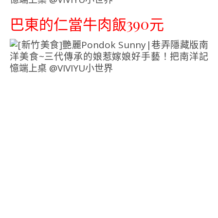
巴東的仁當牛肉飯390元