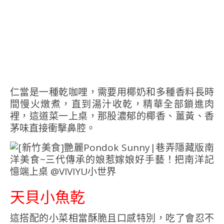
仁當是一種乾咖哩，需要用椰奶和多種香料長時
間慢火燉煮，直到湯汁收乾，精華全部鎖進肉
裡，這道菜一上桌，那股濃郁的椰香、薑黃、香
茅味直接衝擊鼻腔。
天貝小魚乾
這搭配的小菜相當酥脆且口感特別，吃了會忍不