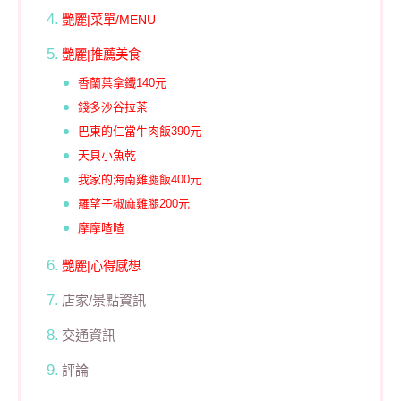
艷麗|菜單/MENU
艷麗|推薦美食
香蘭葉拿鐵140元
錢多沙谷拉茶
巴東的仁當牛肉飯390元
天貝小魚乾
我家的海南雞腿飯400元
羅望子椒麻雞腿200元
摩摩喳喳
艷麗|心得感想
店家/景點資訊
交通資訊
評論