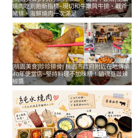
燒肉吃到飽新指標~現切和牛嫩肩牛排、戰斧
豬排、海鮮燒肉一次滿足
[桃園美食]珍珍排骨| 桃園市政府附近在地傳承
40年便當店~堅持料理不加味精！銷魂豆豉辣
椒醬