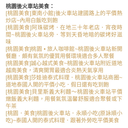
桃園後火車站美食：
[桃園美食]東南小館|後火車站建國路上的平價熱
炒店~內用白飯吃到飽
[桃園美食]阿珠碳烤．在地三十年老店．宵夜時
間~桃園後火車站旁．等到天昏地暗的碳烤好滋
味
[桃園美食]桃園 • 旅人咖啡館~桃園後火車站新開
餐廳．頗有氣氛的優質用餐環境適合多人聚餐
[桃園美食]誠心越式美食~桃園後火車站附近道地
越南美食，清爽開胃最適合炎熱天氣享用
[桃園美食]莎娃迪泰式料理．桃園後火車站商圈~
道地泰國人開的平價小吃．假日還有吃到飽
[桃園美食]貝里斯義大利麵～桃園後火車站平價
燉飯義大利麵，用餐氣氛溫馨舒服適合聚餐或下
午茶
[桃園．美食]桃園後火車站．永順小吃(原詠順小
吃)~泰國人開的泰式料理．跟著外勞吃平價美食