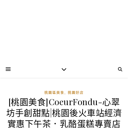
,
桃園區美食
桃園好店
[桃園美食]CoeurFondu-心翠
坊手創甜點|桃園後火車站經濟
實惠下午茶．乳酪蛋糕專賣店