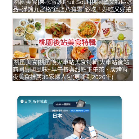
[桃園美食]果魂雪冰Fruit Soul |桃園藝文特區冰
品~浮誇九宮格”鎮店八寶雪”必吃！好吃又好拍
[桃園美食]桃園後火車站美食特輯|火車站後站
商圈異國風味~早午餐與甜點下午茶、炭烤宵
夜美食推薦36家懶人包(更新到2026年)