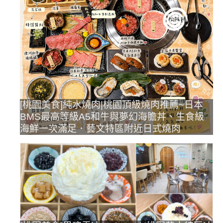
[桃園美食]純水燒肉|桃園頂級燒肉推薦~日本
BMS最高等級A5和牛與夢幻海膽丼、生食級
海鮮一次滿足．藝文特區附近日式燒肉