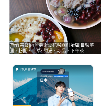
[新竹美食]內灣老街豆花粉圓創始店|自製芋
圓、粉圓、仙草~甜湯、冰品、下午茶