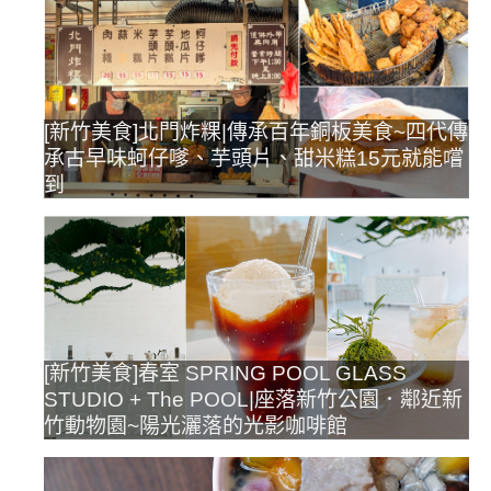
[新竹美食]北門炸粿|傳承百年銅板美食~四代傳
承古早味蚵仔嗲、芋頭片、甜米糕15元就能嚐
到
[新竹美食]春室 SPRING POOL GLASS
STUDIO + The POOL|座落新竹公園．鄰近新
竹動物園~陽光灑落的光影咖啡館