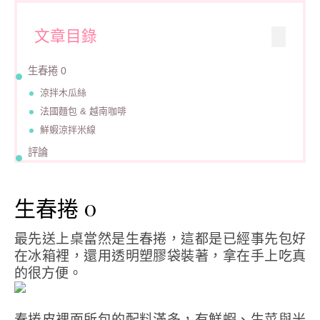
文章目錄
生春捲 0
涼拌木瓜絲
法國麵包 & 越南咖啡
鮮蝦涼拌米線
評論
生春捲 0
最先送上桌當然是生春捲，這都是已經事先包好
在冰箱裡，還用透明塑膠袋裝著，拿在手上吃真
的很方便。
春捲皮裡面所包的配料滿多，有鮮蝦、生菜與米