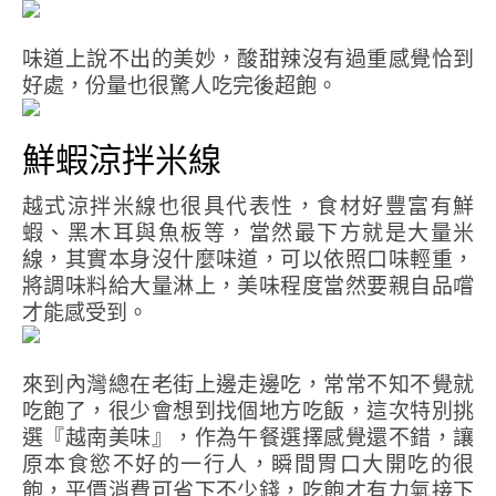
味道上說不出的美妙，酸甜辣沒有過重感覺恰到
好處，份量也很驚人吃完後超飽。
鮮蝦涼拌米線
越式涼拌米線也很具代表性，食材好豐富有鮮
蝦、黑木耳與魚板等，當然最下方就是大量米
線，其實本身沒什麼味道，可以依照口味輕重，
將調味料給大量淋上，美味程度當然要親自品嚐
才能感受到。
來到內灣總在老街上邊走邊吃，常常不知不覺就
吃飽了，很少會想到找個地方吃飯，這次特別挑
選『越南美味』，作為午餐選擇感覺還不錯，讓
原本食慾不好的一行人，瞬間胃口大開吃的很
飽，平價消費可省下不少錢，吃飽才有力氣接下