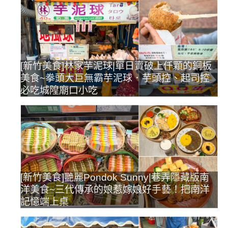
[新竹美食]林家芋泥球|單日賣破上仟顆的銅板
美食~拳頭大巨無霸芋泥球．芋頭控、起司控
必吃城隍廟口小吃
[新竹美食]艷麗Pondok Sunny|巷弄隱藏版南
洋美食~三代傳承的娘惹嫁娘好手藝！把南洋
記憶端上桌