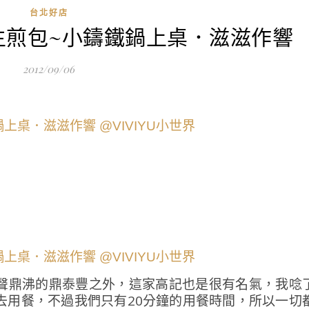
台北好店
生煎包~小鑄鐵鍋上桌．滋滋作響
2012/09/06
聲鼎沸的鼎泰豐之外，這家高記也是很有名氣，我唸
去用餐，不過我們只有20分鐘的用餐時間，所以一切