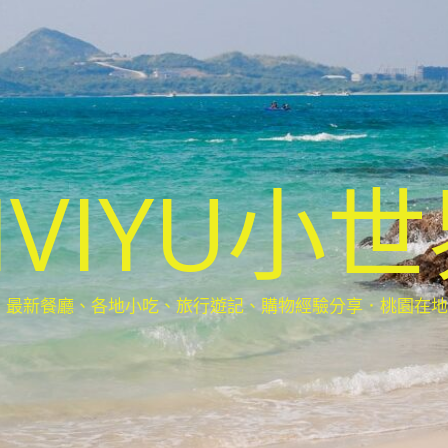
IVIYU小
新餐廳、各地小吃、旅行遊記、購物經驗分享．桃園在地部落客(Ta