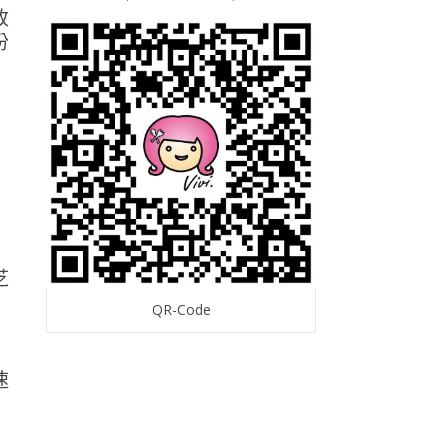
改
份
芝
QR-Code
速