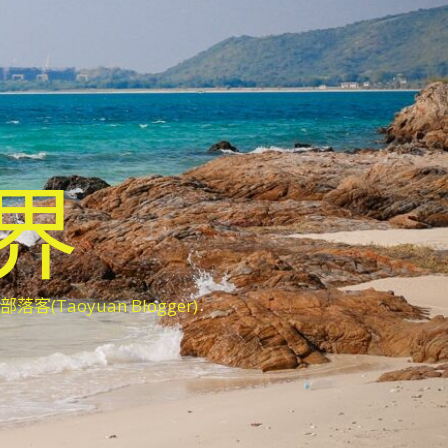
世界
oyuan Blogger)