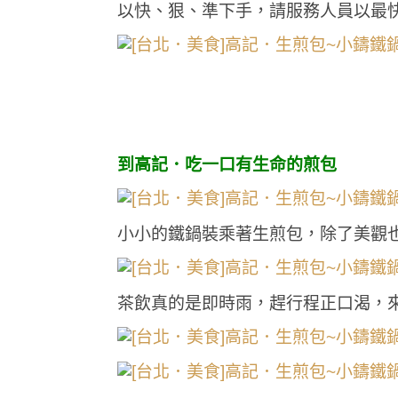
以快、狠、準下手，請服務人員以最
到高記．吃一口有生命的煎包
小小的鐵鍋裝乘著生煎包，除了美觀也
茶飲真的是即時雨，趕行程正口渴，