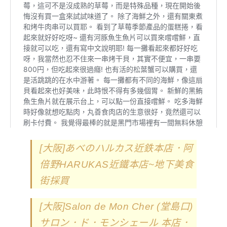
[大阪]あべのハルカス近鉄本店．阿
倍野HARUKAS近鐵本店~地下美食
街採買
[大阪]Salon de Mon Cher (堂島口)
サロン．ド．モンシェール 本店．