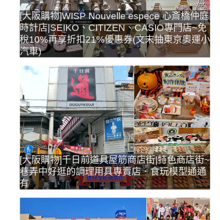
[大阪購物]WISP Nouvelle espece 心斎橋仲庭
時計店|SEIKO、CITIZEN、CASIO專門店~免
稅10%再享折扣21%優惠券(文末抽東京奧運小
汽車)
[大阪購物]千日前道具屋筋商店街|特色商店街~
巷弄中好逛的調理用具專賣店．食玩模型通通
有