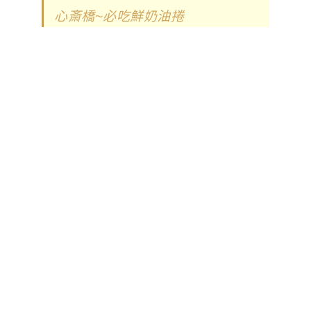
心斎橋~必吃鮮奶油捲