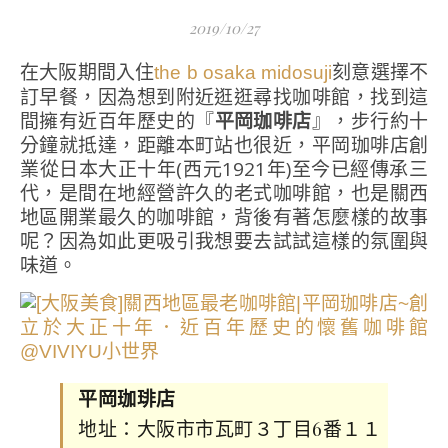
2019/10/27
在大阪期間入住
刻意選擇不
the b osaka midosuji
訂早餐，因為想到附近逛逛尋找咖啡館，找到這
間擁有近百年歷史的『
平岡珈啡店
』，步行約十
分鐘就抵達，距離本町站也很近，平岡珈啡店創
業從日本大正十年(西元1921年)至今已經傳承三
代，是間在地經營許久的老式咖啡館，也是關西
地區開業最久的咖啡館，背後有著怎麼樣的故事
呢？因為如此更吸引我想要去試試這樣的氛圍與
味道。
平岡珈琲店
地址：大阪市市瓦町３丁目6番１１