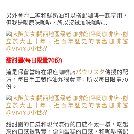
另外會附上糖和鮮奶油可以搭配咖啡一起享用，
但我是喝原味咖啡，所以沒試加味咖啡…
甜甜圈(每日限量70份)
這是保留當時在銀座咖啡店
傳授的配
パウリスタ
方，每日手工製作油炸很費時，所以每日限量70
份。
甜甜圈的口感和現代流行的口感不太一樣，吃起
來的口感很紮實，偏向蛋糕的口感，和咖啡搭配