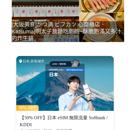
[大阪美食]かつ満 ビフカツ 心齋橋店．
Katsuma|明太子放題吃到飽~酥脆飽滿又多汁
的炸牛排