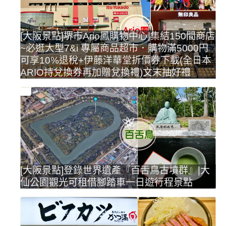
[大阪景點]堺市Ario鳳購物中心|集結150間商店
~必逛大型7&i 專屬商品超市．購物滿5000円
可享10%退稅+伊藤洋華堂折價券下載(全日本
ARIO持兌換券再加贈兌換禮)文末抽好禮
[大阪景點]登錄世界遺產『百舌鳥古墳群』|大
仙公園觀光可租借腳踏車一日遊行程景點