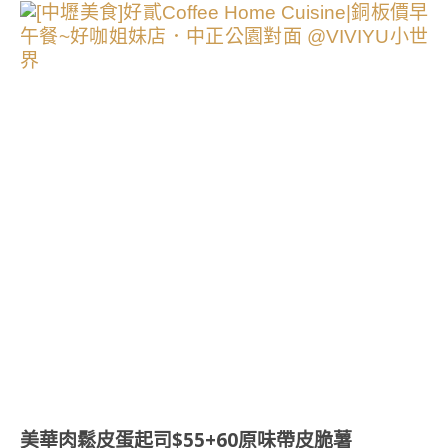
美華肉鬆皮蛋起司$55+60原味帶皮脆薯