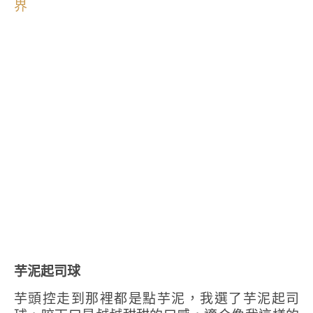
芋泥起司球
芋頭控走到那裡都是點芋泥，我選了芋泥起司