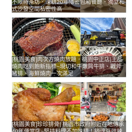
不限時茶坊．深耕20年隱密包廂餐廳．獨立和
式沙發空間私密性高
[桃園美食]肉次方燒肉放題．桃園中正店|王品
燒肉吃到飽新指標~現切和牛嫩肩牛排、戰斧
豬排、海鮮燒肉一次滿足
[桃園美食]珍珍排骨| 桃園市政府附近在地傳承
40年便當店~堅持料理不加味精！銷魂豆豉辣