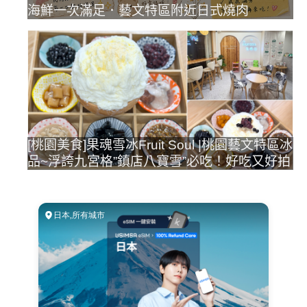
海鮮一次滿足．藝文特區附近日式燒肉
[桃園美食]果魂雪冰Fruit Soul |桃園藝文特區冰
品~浮誇九宮格”鎮店八寶雪”必吃！好吃又好拍