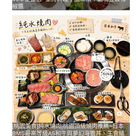
椒醬
[桃園美食]純水燒肉|桃園頂級燒肉推薦~日本
BMS最高等級A5和牛與夢幻海膽丼、生食級