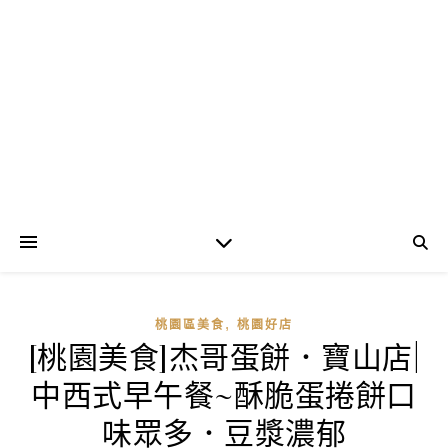
,
桃園區美食
桃園好店
[桃園美食]杰哥蛋餅．寶山店|
中西式早午餐~酥脆蛋捲餅口
味眾多．豆漿濃郁