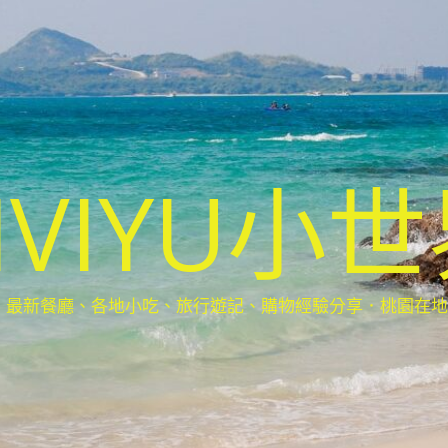
IVIYU小
新餐廳、各地小吃、旅行遊記、購物經驗分享．桃園在地部落客(Ta