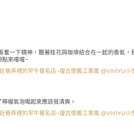
振奮一下精神，飄著桂花與咖啡結合在一起的香氣，
想點來嚐嚐~
了檸檬氣泡喝起來應該很清爽。