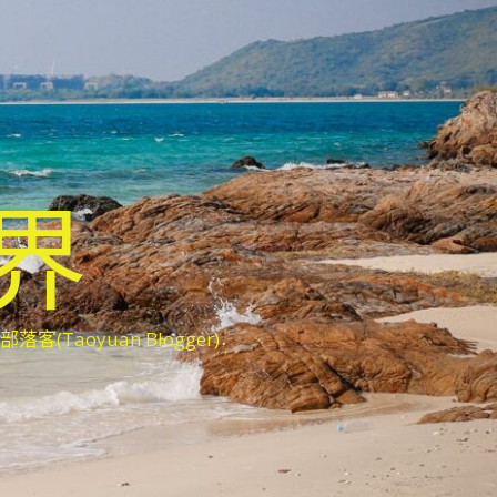
世界
oyuan Blogger)