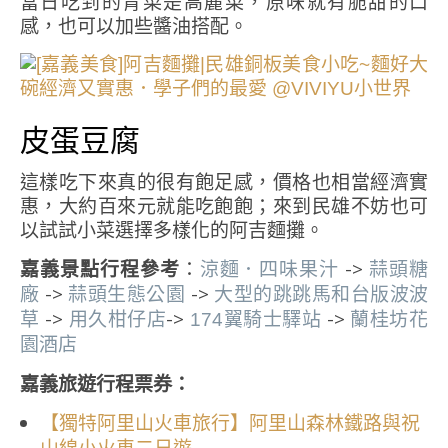
當日吃到的青菜是高麗菜，原味就有脆甜的口
感，也可以加些醬油搭配。
皮蛋豆腐
這樣吃下來真的很有飽足感，價格也相當經濟實
惠，大約百來元就能吃飽飽；來到民雄不妨也可
以試試小菜選擇多樣化的阿吉麵攤。
嘉義景點行程參考
：
->
涼麵．四味果汁
蒜頭糖
->
->
廠
蒜頭生態公園
大型的跳跳馬和台版波波
->
->
->
草
用久柑仔店
174翼騎士驛站
蘭桂坊花
園酒店
嘉義旅遊行程票券：
【獨特阿里山火車旅行】阿里山森林鐵路與祝