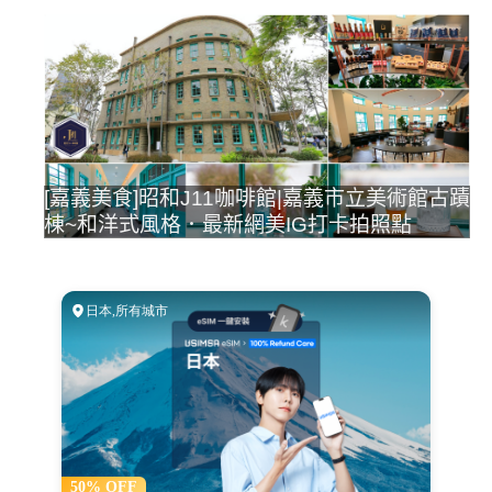
[嘉義美食]昭和J11咖啡館|嘉義市立美術館古蹟
棟~和洋式風格．最新網美IG打卡拍照點