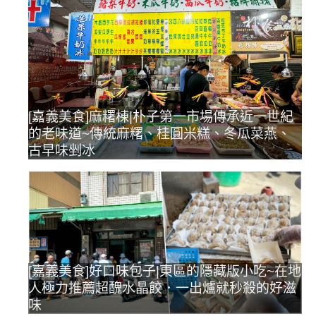
[嘉義美食]麻糬棟|朴子第一市場傳承近一世紀
的老味道~傳統麻糬、桂圓米糕、冬瓜菜燕、
古早味剉冰
[嘉義美食]好口味包子|東區的隱藏版小吃~在地
人極力推薦超醜水晶餃．一出爐就秒殺的好滋
味