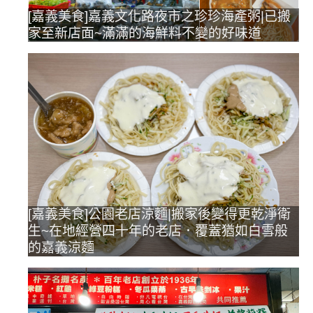
[嘉義美食]嘉義文化路夜市之珍珍海產粥|已搬
家至新店面~滿滿的海鮮料不變的好味道
[嘉義美食]公園老店涼麵|搬家後變得更乾淨衛
生~在地經營四十年的老店．覆蓋猶如白雪般
的嘉義涼麵