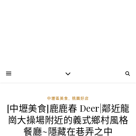
,
中壢區美食
桃園好店
[中壢美食]鹿鹿春 Deer|鄰近龍
崗大操場附近的義式鄉村風格
餐廳~隱藏在巷弄之中