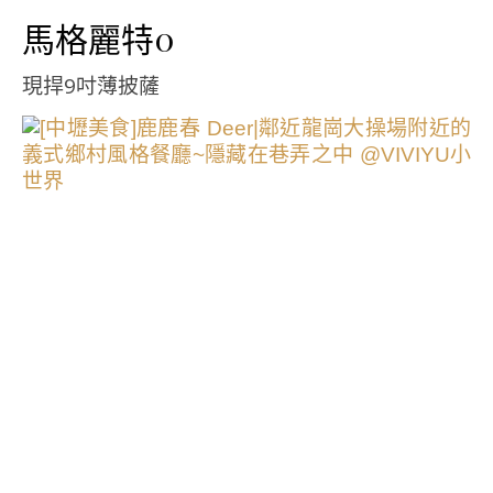
馬格麗特0
現捍9吋薄披薩