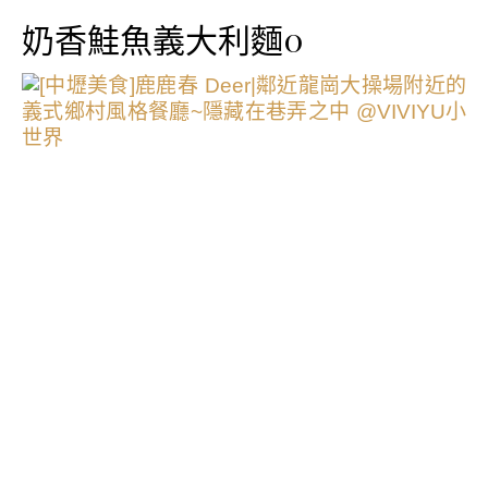
奶香鮭魚義大利麵0