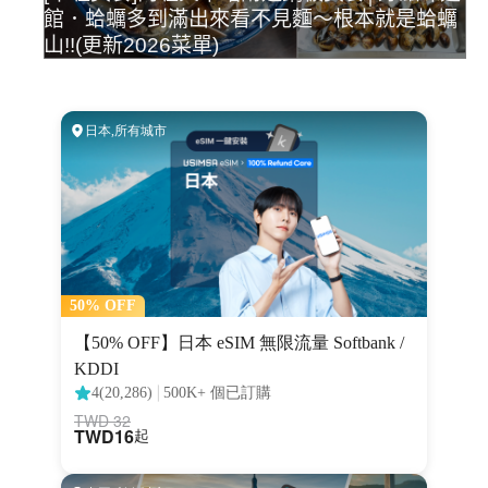
館．蛤蠣多到滿出來看不見麵～根本就是蛤蠣
山!!(更新2026菜單)