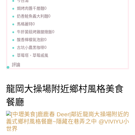
今日湯
焗烤肉醬千層麵0
奶香鮭魚義大利麵0
馬格麗特0
牛肝菌菇烤雞腿燉飯0
酸香檸檬氣泡飲0
古坑小農黑咖啡0
草莓塔、草莓戚風
評論
龍岡大操場附近鄉村風格美食
餐廳