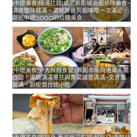
[中壢美食]極清拉麵|威尼斯影城商圈排隊美食~
清爽鹽味雞湯、濃郁豚骨與蝦味噌一次滿足．
鄰近中壢SOGO的拉麵美食
[中壢美食]尹大叔麵食堂 |興國市場周邊高人氣
麵館！湯麵滿滿蔥花與青菜誠意滿滿~文青風
裝潢、銅板價台式小吃