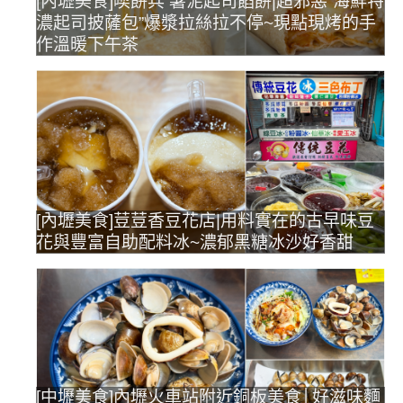
[內壢美食]喫餅兵 薯泥起司餡餅|超邪惡”海鮮特
濃起司披薩包”爆漿拉絲拉不停~現點現烤的手
作溫暖下午茶
[內壢美食]荳荳香豆花店|用料實在的古早味豆
花與豐富自助配料冰~濃郁黑糖冰沙好香甜
[中壢美食]內壢火車站附近銅板美食│好滋味麵