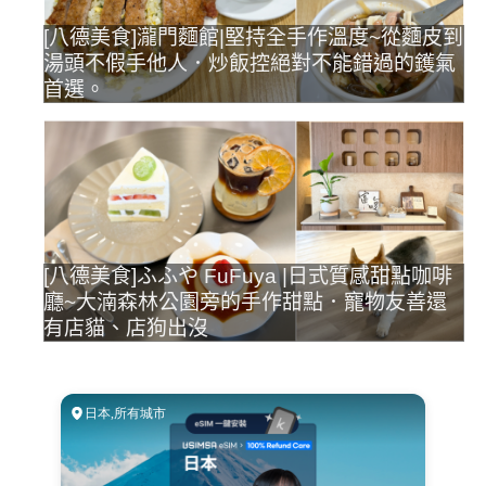
[八德美食]瀧門麵館|堅持全手作溫度~從麵皮到
湯頭不假手他人．炒飯控絕對不能錯過的鑊氣
首選。
[八德美食]ふふや FuFuya |日式質感甜點咖啡
廳~大湳森林公園旁的手作甜點．寵物友善還
有店貓、店狗出沒