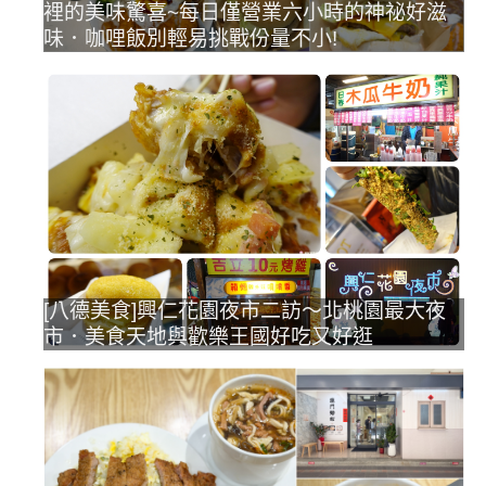
裡的美味驚喜~每日僅營業六小時的神祕好滋
味．咖哩飯別輕易挑戰份量不小!
[八德美食]興仁花園夜市二訪～北桃園最大夜
市．美食天地與歡樂王國好吃又好逛