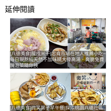
延伸閱讀
[八德美食]臘戌米干|忠貞市場在地人推薦小吃~
每日現熬純天然不加味精大骨高湯．爽脆免費
醃泡菜隨你挾
[八德美食]微笑葉子早午餐|探索桃園八德社區