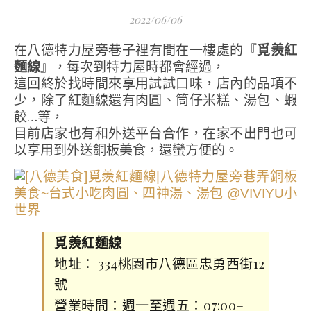
2022/06/06
在八德特力屋旁巷子裡有間在一樓處的『
覓羨紅
麵線
』，每次到特力屋時都會經過，
這回終於找時間來享用試試口味，店內的品項不
少，除了紅麵線還有肉圓、筒仔米糕、湯包、蝦
餃…等，
目前店家也有和外送平台合作，在家不出門也可
以享用到外送銅板美食，還蠻方便的。
覓羨紅麵線
地址： 334桃園市八德區忠勇西街12
號
營業時間：週一至週五：07:00–