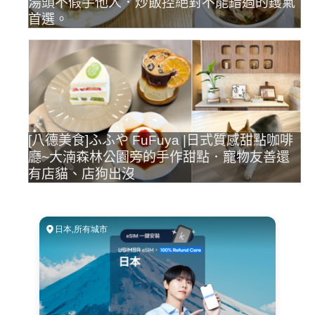
湯頭不假手他人．炒飯控絕對不能錯過的鑊氣
首選。
[八德美食]ふふや FuFuya |日式質感甜點咖啡
廳~大湳森林公園旁的手作甜點．寵物友善還
有店貓、店狗出沒