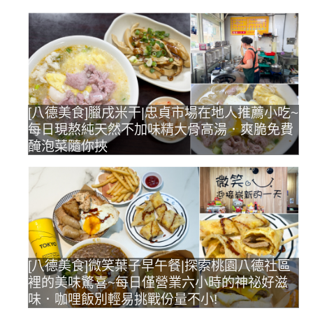
[八德美食]臘戌米干|忠貞市場在地人推薦小吃~
每日現熬純天然不加味精大骨高湯．爽脆免費
醃泡菜隨你挾
[八德美食]微笑葉子早午餐|探索桃園八德社區
裡的美味驚喜~每日僅營業六小時的神祕好滋
味．咖哩飯別輕易挑戰份量不小!