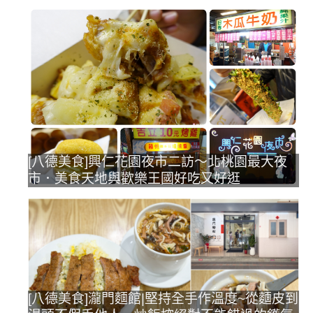
[八德美食]興仁花園夜市二訪～北桃園最大夜
市．美食天地與歡樂王國好吃又好逛
[八德美食]瀧門麵館|堅持全手作溫度~從麵皮到