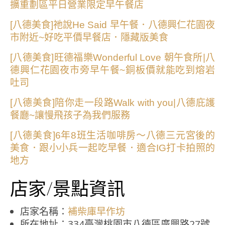
擴重劃區平日營業限定早午餐店
[八德美食]祂說He Said 早午餐．八德興仁花園夜
市附近~好吃平價早餐店．隱藏版美食
[八德美食]旺德福樂Wonderful Love 朝午食所|八
德興仁花園夜市旁早午餐~銅板價就能吃到熔岩
吐司
[八德美食]陪你走一段路Walk with you|八德庇護
餐廳~讓慢飛孩子為我們服務
[八德美食]6年8班生活咖啡房～八德三元宮後的
美食．跟小小兵一起吃早餐．適合IG打卡拍照的
地方
店家/景點資訊
店家名稱：
補柴庫早作坊
所在地址：334臺灣桃園市八德區廣興路27號